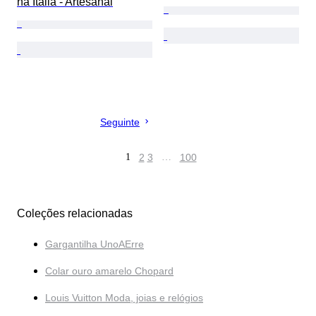
na Itália - Artesanal
Seguinte
1
2
3
…
100
Coleções relacionadas
Gargantilha UnoAErre
Colar ouro amarelo Chopard
Louis Vuitton Moda, joias e relógios