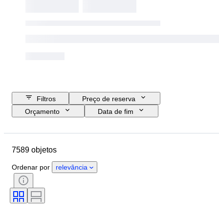
Filtros
Preço de reserva
Orçamento
Data de fim
Localização
Marca
Objeto
País de origem
Material
7589 objetos
Género
Estado
Pedra
Certificação
Llei
Estilo
Ordenar por
relevância
Corte
Pureza
Gama de cores
Cor exata
Tamanho no artigo
Tipo de diamante
Transparência da pedra preciosa