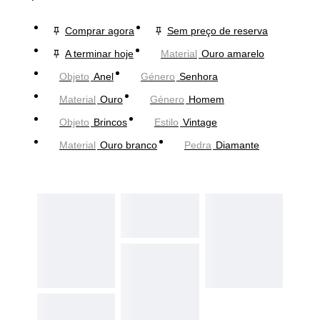
Comprar agora
Sem preço de reserva
A terminar hoje
Material
Ouro amarelo
Objeto
Anel
Género
Senhora
Material
Ouro
Género
Homem
Objeto
Brincos
Estilo
Vintage
Material
Ouro branco
Pedra
Diamante