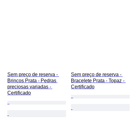
Tratamento
Lustre da pérola
Era
Intensidade da cor fantasia
Qualidade da superfície da pérola
Sem preço de reserva - 
Sem preço de reserva - 
Brincos Prata - Pedras 
Bracelete Prata - Topaz - 
preciosas variadas - 
Certificado
Certificado