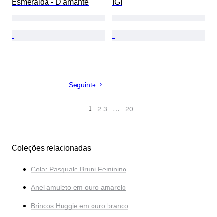
Esmeralda - Diamante
IGI
Seguinte
1
2
3
…
20
Coleções relacionadas
Colar Pasquale Bruni Feminino
Anel amuleto em ouro amarelo
Brincos Huggie em ouro branco