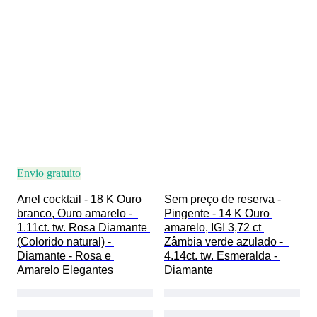
Envio gratuito
Anel cocktail - 18 K Ouro 
Sem preço de reserva - 
branco, Ouro amarelo -  
Pingente - 14 K Ouro 
1.11ct. tw. Rosa Diamante 
amarelo, IGI 3,72 ct 
(Colorido natural) - 
Zâmbia verde azulado -  
Diamante - Rosa e 
4.14ct. tw. Esmeralda - 
Amarelo Elegantes
Diamante