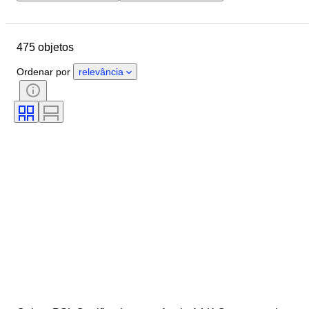
Localização
Objeto
País de origem
Material
475 objetos
Género
Estado
Pedra
Certificação
Llei
Corte
Ordenar por
relevância
Pureza
Gama de cores
Cor exata
Era
Tamanho no artigo
Tipo de diamante
Tratamento
Transparência da pedra preciosa
Lustre da pérola
Intensidade da cor fantasia
Sobretom da cor fantasia
Qualidade da superfície da pérola