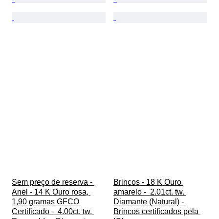
Sem preço de reserva - 
Brincos - 18 K Ouro 
Anel - 14 K Ouro rosa, 
amarelo -  2.01ct. tw. 
1,90 gramas GFCO 
Diamante (Natural) - 
Certificado -  4.00ct. tw. 
Brincos certificados pela 