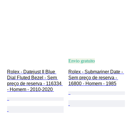
Material da bracelete do relógio
Era
Reserva de energia
A tocar
Original/Réplica
Tipo de automobilia
Modelo
Envio gratuito
Rolex - Datejust II Blue 
Rolex - Submariner Date - 
Dial Fluted Bezel - Sem 
Sem preço de reserva - 
preço de reserva - 116334 
16800 - Homem - 1985
- Homem - 2010-2020 