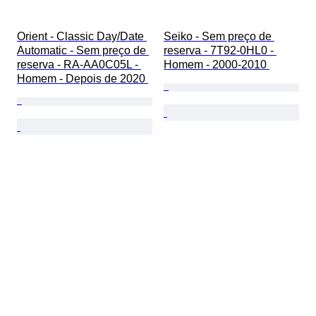
Orient - Classic Day/Date 
Seiko - Sem preço de 
Automatic - Sem preço de 
reserva - 7T92-0HL0 - 
reserva - RA-AA0C05L - 
Homem - 2000-2010 
Homem - Depois de 2020 