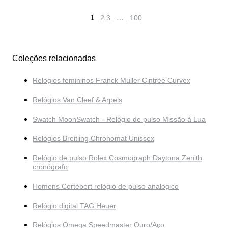
1
2
3
…
100
Coleções relacionadas
Relógios femininos Franck Muller Cintrée Curvex
Relógios Van Cleef & Arpels
Swatch MoonSwatch - Relógio de pulso Missão à Lua
Relógios Breitling Chronomat Unissex
Relógio de pulso Rolex Cosmograph Daytona Zenith
cronógrafo
Homens Cortébert relógio de pulso analógico
Relógio digital TAG Heuer
Relógios Omega Speedmaster Ouro/Aço