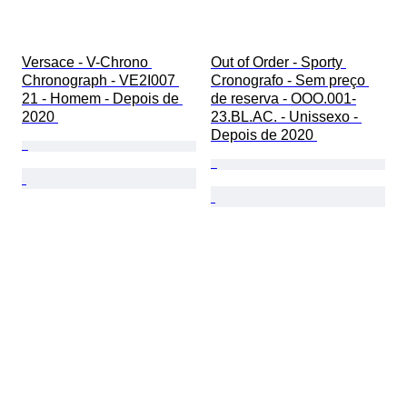
Versace - V-Chrono 
Out of Order - Sporty 
Chronograph - VE2I007 
Cronografo - Sem preço 
21 - Homem - Depois de 
de reserva - OOO.001-
2020 
23.BL.AC. - Unissexo - 
Depois de 2020 