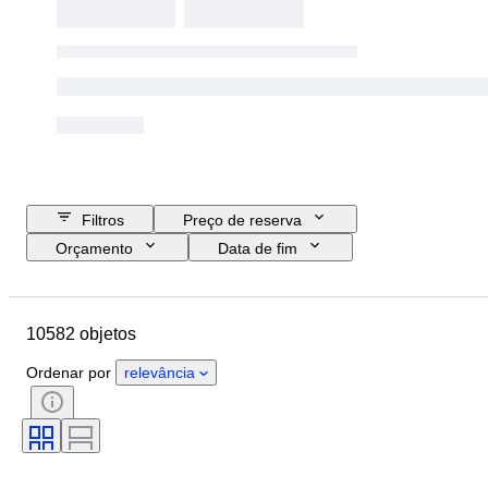
Filtros
Preço de reserva
Orçamento
Data de fim
Localização
Marca
Diâmetro da caixa
10582 objetos
Comprimento da bracelete do relógio
Objeto
País de origem
Ordenar por
relevância
Material
Género
Estado
Período
Certificação
Tema
Edição
Idioma
Cor
Movimento do relógio