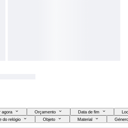
 agora
Orçamento
Data de fim
Loc
 do relógio
Objeto
Material
Géner
l da bracelete do relógio
Modelo