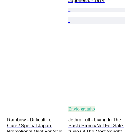
Japonesa. - 1974
Envio gratuito
Rainbow - Difficult To 
Jethro Tull - Living In The 
Cure / Special Japan 
Past / Promo/Not For Sale 
Promotional / Not For Sale 
"One Of The Most Sought-