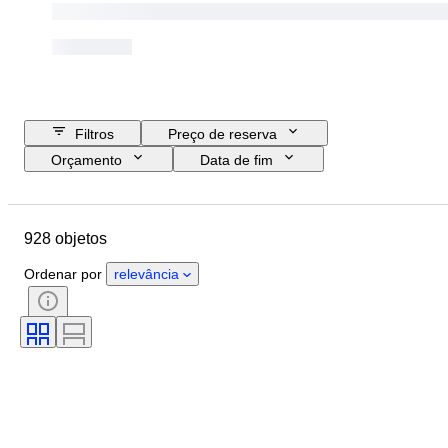
Filtros
Preço de reserva
Orçamento
Data de fim
Localização
Objeto
País de origem
Material
928 objetos
Estado
Extras
Período
Tema
Estilo
Técnica
Ordenar por
relevância
Assinatura
Género
Encadernação
Edição
Cor
Testado e a funcionar.
Vendido por
Tipo de memorabilia de música
Era
Artista
Editora discográfica
Pressionando
Criador