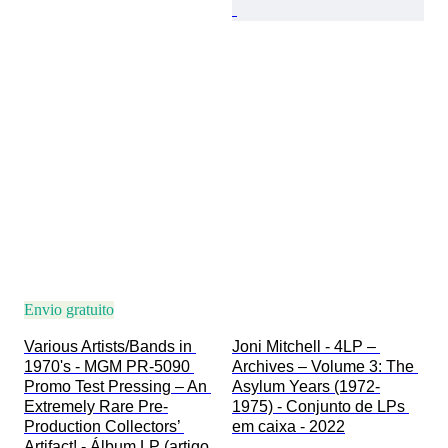
Envio gratuito
Various Artists/Bands in 
Joni Mitchell - 4LP – 
1970's - MGM PR-5090 
Archives – Volume 3: The 
Promo Test Pressing – An 
Asylum Years (1972-
Extremely Rare Pre-
1975) - Conjunto de LPs 
Production Collectors’ 
em caixa - 2022
Artifact! - Álbum LP (artigo 