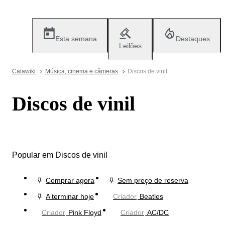
Esta semana
Destaques
Leilões
Catawiki
Música, cinema e câmeras
Discos de vinil
Discos de vinil
Popular em Discos de vinil
Comprar agora
Sem preço de reserva
A terminar hoje
Criador
Beatles
Criador
Pink Floyd
Criador
AC/DC