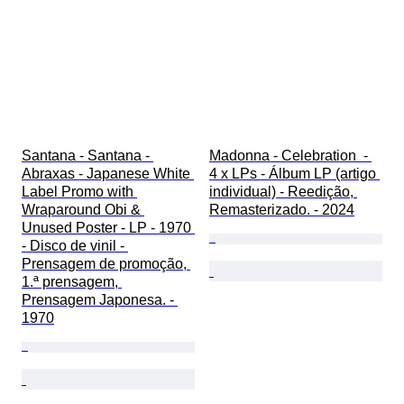
Santana - Santana - 
Madonna - Celebration  - 
Abraxas - Japanese White 
4 x LPs - Álbum LP (artigo 
Label Promo with 
individual) - Reedição, 
Wraparound Obi & 
Remasterizado. - 2024
Unused Poster - LP - 1970 
- Disco de vinil - 
Prensagem de promoção, 
1.ª prensagem, 
Prensagem Japonesa. - 
1970