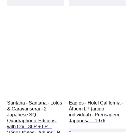
Santana - Santana - Lotus 
Eagles - Hotel California - 
& Caravanserai - 2 
Álbum LP (artigo 
Japanese SQ 
individual) - Prensagem 
Quadraphonic Editions 
Japonesa. - 1976
with Obi - 3LP + LP - 
Vários títulos - Álbuns LP 