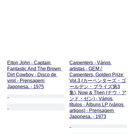
Elton John - Captain 
Carpenters - Vários 
Fantastic And The Brown 
artistas - GEM / 
Dirt Cowboy - Disco de 
Carpenters, Golden Prize 
vinil - Prensagem 
Vol.3 (カーペンターズ・ゴ
Japonesa. - 1975
ールデン・プライズ第3
集), Now & Then (ナウ・ア
ンド・ゼン) - Vários 
títulos - Álbuns LP (vários 
artigos) - Prensagem 
Japonesa. - 1973