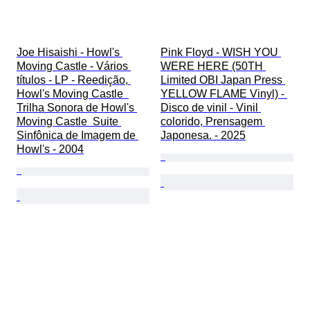
Joe Hisaishi - Howl's 
Pink Floyd - WISH YOU 
Moving Castle - Vários 
WERE HERE (50TH 
títulos - LP - Reedição, 
Limited OBI Japan Press 
Howl's Moving Castle  
YELLOW FLAME Vinyl) - 
Trilha Sonora de Howl's 
Disco de vinil - Vinil 
Moving Castle  Suite 
colorido, Prensagem 
Sinfônica de Imagem de 
Japonesa. - 2025
Howl's - 2004