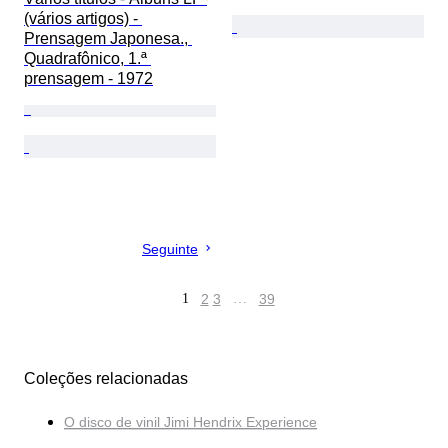
(vários artigos) - 
Prensagem Japonesa., 
Quadrafônico, 1.ª 
prensagem - 1972
Seguinte
1
2
3
…
39
Coleções relacionadas
O disco de vinil Jimi Hendrix Experience