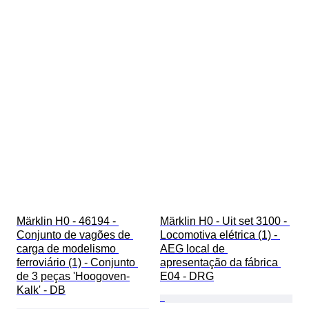
Märklin H0 - 46194 - 
Märklin H0 - Uit set 3100 - 
Conjunto de vagões de 
Locomotiva elétrica (1) - 
carga de modelismo 
AEG local de 
ferroviário (1) - Conjunto 
apresentação da fábrica 
de 3 peças 'Hoogoven-
E04 - DRG
Kalk' - DB