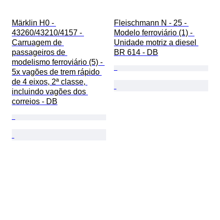
Märklin H0 - 
Fleischmann N - 25 - 
43260/43210/4157 - 
Modelo ferroviário (1) - 
Carruagem de 
Unidade motriz a diesel 
passageiros de 
BR 614 - DB
modelismo ferroviário (5) - 
5x vagões de trem rápido 
de 4 eixos, 2ª classe, 
incluindo vagões dos 
correios - DB