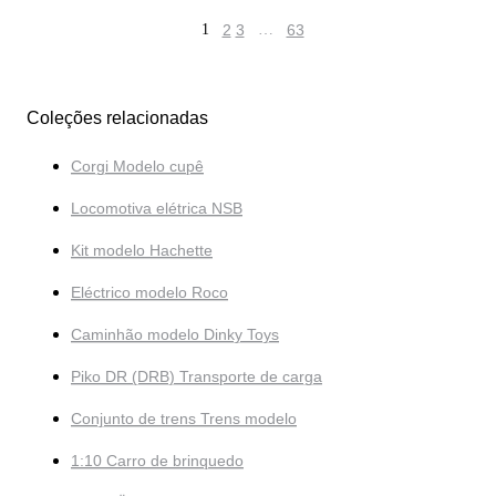
1
2
3
…
63
Coleções relacionadas
Corgi Modelo cupê
Locomotiva elétrica NSB
Kit modelo Hachette
Eléctrico modelo Roco
Caminhão modelo Dinky Toys
Piko DR (DRB) Transporte de carga
Conjunto de trens Trens modelo
1:10 Carro de brinquedo