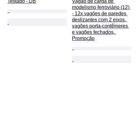
Testado - DB
Vagão de carga de 
modelismo ferroviário (12) 
- 12x vagões de paredes 
deslizantes com 2 eixos, 
vagões porta-contêineres 
e vagões fechados, 
Promoção