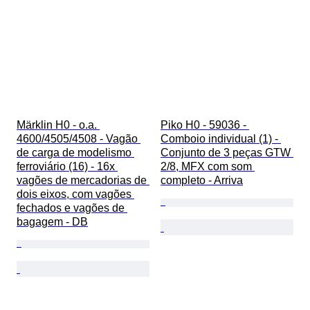
Märklin H0 - o.a. 
Piko H0 - 59036 - 
4600/4505/4508 - Vagão 
Comboio individual (1) - 
de carga de modelismo 
Conjunto de 3 peças GTW 
ferroviário (16) - 16x 
2/8, MFX com som 
vagões de mercadorias de 
completo - Arriva
dois eixos, com vagões 
fechados e vagões de 
bagagem - DB