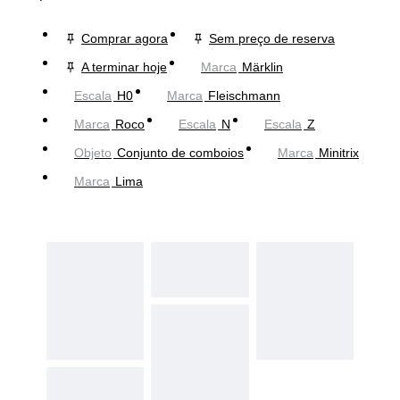
Comprar agora
Sem preço de reserva
A terminar hoje
Marca
Märklin
Escala
H0
Marca
Fleischmann
Marca
Roco
Escala
N
Escala
Z
Objeto
Conjunto de comboios
Marca
Minitrix
Marca
Lima