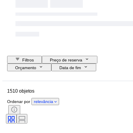
Filtros
Preço de reserva
Orçamento
Data de fim
Localização
Marca
Objeto
País de origem
Material
1510 objetos
Estado
Extras
Período
Tema
Estilo
Cor
Ordenar por
relevância
Escala
Controlo
Fonte de alimentação
Empresa ferroviária
Era
Original/Réplica