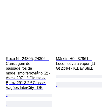
Roco N - 24305, 24306 - 
Märklin H0 - 37961 - 
Carruagem de 
Locomotiva a vapor (1) - 
passageiros de 
Gt 2x4/4 - K.Bay.Sts.B
modelismo ferroviário (2) - 
Avmz 207 1.ª Classe & 
Bpmz 291.3 2.ª Classe 
Vagões InterCity - DB