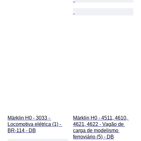
Märklin H0 - 3033 - 
Märklin H0 - 4511, 4610, 
Locomotiva elétrica (1) - 
4621, 4622 - Vagão de 
BR-114 - DB
carga de modelismo 
ferroviário (5) - DB