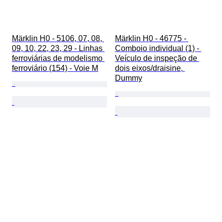
Märklin H0 - 5106, 07, 08, 
Märklin H0 - 46775 - 
09, 10, 22, 23, 29 - Linhas 
Comboio individual (1) - 
ferroviárias de modelismo 
Veículo de inspeção de 
ferroviário (154) - Voie M
dois eixos/draisine, 
Dummy