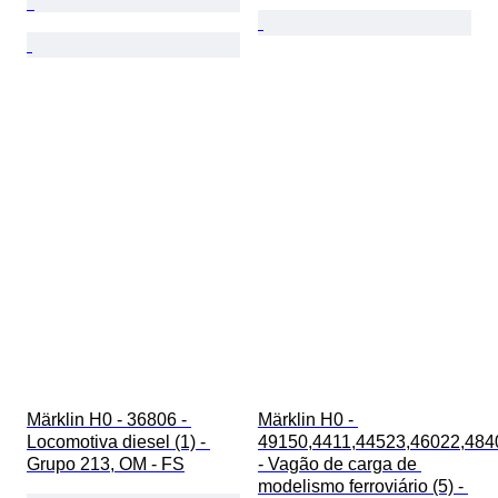
Märklin H0 - 36806 - 
Märklin H0 - 
Locomotiva diesel (1) - 
49150,4411,44523,46022,484
Grupo 213, OM - FS
- Vagão de carga de 
modelismo ferroviário (5) - 