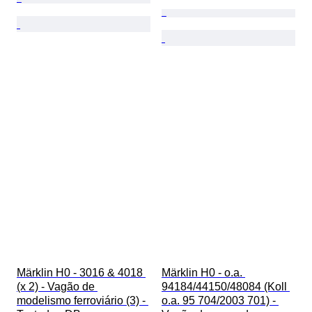
Märklin H0 - 3016 & 4018 
Märklin H0 - o.a. 
(x 2) - Vagão de 
94184/44150/48084 (Koll 
modelismo ferroviário (3) - 
o.a. 95 704/2003 701) - 