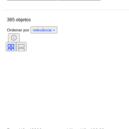
Orçamento
Localização
Marca
Objeto
Estado
365 objetos
Extras
Escala
Controlo
Fonte de alimentação
Ordenar por
relevância
Empresa ferroviária
Era