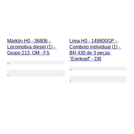
Märklin H0 - 36806 - 
Lima H0 - 149800GP - 
Locomotiva diesel (1) - 
Comboio individual (1) - 
Grupo 213, OM - FS
BR 430 de 3 peças 
"Eierkopf" - DB