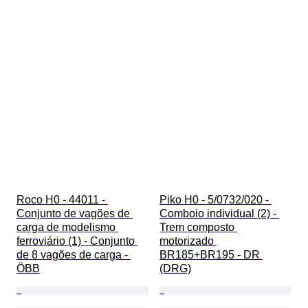
Roco H0 - 44011 - 
Piko H0 - 5/0732/020 - 
Conjunto de vagões de 
Comboio individual (2) - 
carga de modelismo 
Trem composto 
ferroviário (1) - Conjunto 
motorizado 
de 8 vagões de carga - 
BR185+BR195 - DR 
ÖBB
(DRG)