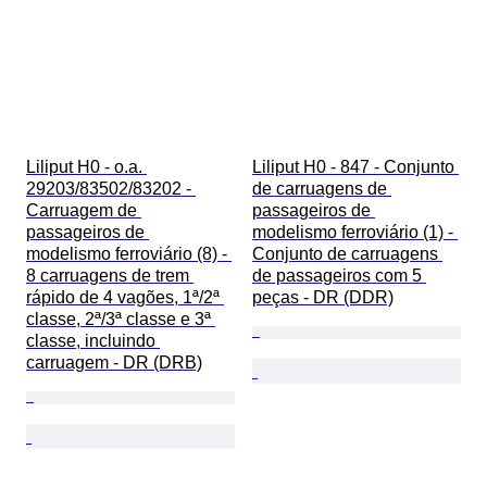
Liliput H0 - o.a. 
Liliput H0 - 847 - Conjunto 
29203/83502/83202 - 
de carruagens de 
Carruagem de 
passageiros de 
passageiros de 
modelismo ferroviário (1) - 
modelismo ferroviário (8) - 
Conjunto de carruagens 
8 carruagens de trem 
de passageiros com 5 
rápido de 4 vagões, 1ª/2ª 
peças - DR (DDR)
classe, 2ª/3ª classe e 3ª 
classe, incluindo 
carruagem - DR (DRB)