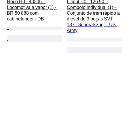
Roco H0 - 43306 - 
Liliput H0 - 126 90 - 
Locomotiva a vapor (1) - 
Comboio individual (1) - 
BR 50 888 com 
Conjunto de trem rápido a 
cabinetender - DB
diesel de 3 peças SVT 
137 "Generalszug" - US 
Army