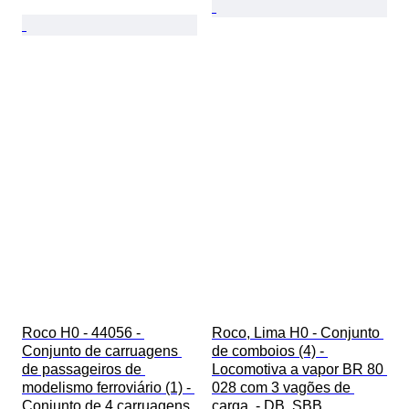
Roco H0 - 44056 - 
Roco, Lima H0 - Conjunto 
Conjunto de carruagens 
de comboios (4) - 
de passageiros de 
Locomotiva a vapor BR 80 
modelismo ferroviário (1) - 
028 com 3 vagões de 
Conjunto de 4 carruagens 
carga. - DB, SBB