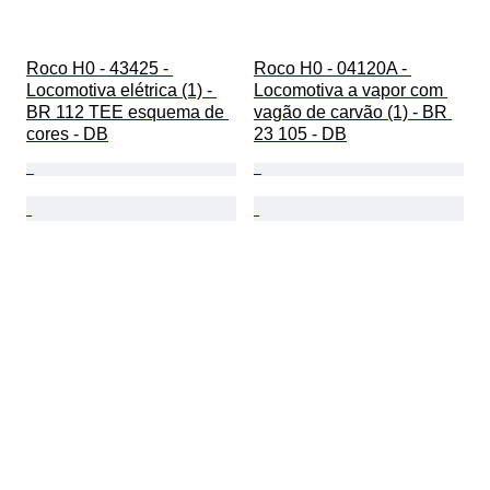
Roco H0 - 43425 - 
Roco H0 - 04120A - 
Locomotiva elétrica (1) - 
Locomotiva a vapor com 
BR 112 TEE esquema de 
vagão de carvão (1) - BR 
cores - DB
23 105 - DB