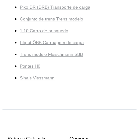
Piko DR (DRB) Transporte de carga
Conjunto de trens Trens modelo
1:10 Carro de brinquedo
Liliput ÖBB Carruagem de carga
Trens modelo Fleischmann SBB
Pontes H0
Sinais Viessmann
Sobre a Catawiki
Comprar