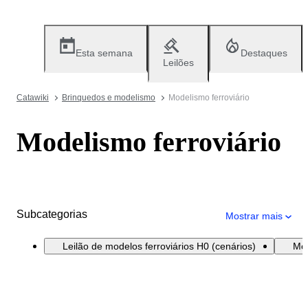
Esta semana
Destaques
Leilões
Catawiki
Brinquedos e modelismo
Modelismo ferroviário
Modelismo ferroviário
Subcategorias
Mostrar mais
Leilão de modelos ferroviários H0 (cenários)
Mod