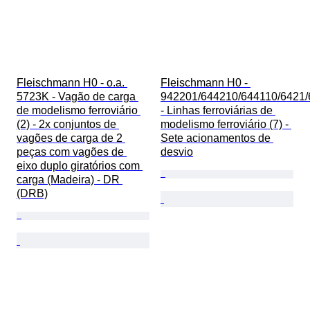
Fleischmann H0 - o.a. 
Fleischmann H0 - 
5723K - Vagão de carga 
942201/644210/644110/6421/
de modelismo ferroviário 
- Linhas ferroviárias de 
(2) - 2x conjuntos de 
modelismo ferroviário (7) - 
vagões de carga de 2 
Sete acionamentos de 
peças com vagões de 
desvio
eixo duplo giratórios com 
carga (Madeira) - DR 
(DRB)