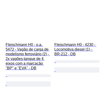
Fleischmann H0 - o.a. 
Fleischmann H0 - 4230 - 
5472 - Vagão de carga de 
Locomotiva diesel (1) - 
modelismo ferroviário (2) - 
BR-212 - DB
2x vagões-tanque de 4 
eixos com a marcação 
"BP" e "EVA" - DB