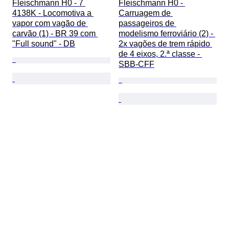
Fleischmann H0 - 7 
Fleischmann H0 - 
4138K - Locomotiva a 
Carruagem de 
vapor com vagão de 
passageiros de 
carvão (1) - BR 39 com 
modelismo ferroviário (2) - 
"Full sound" - DB
2x vagões de trem rápido 
de 4 eixos, 2.ª classe - 
SBB-CFF