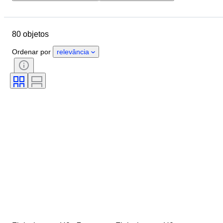
Orçamento
Localização
Marca
Objeto
Estado
80 objetos
Extras
Escala
Controlo
Fonte de alimentação
Ordenar por
relevância
Empresa ferroviária
Era