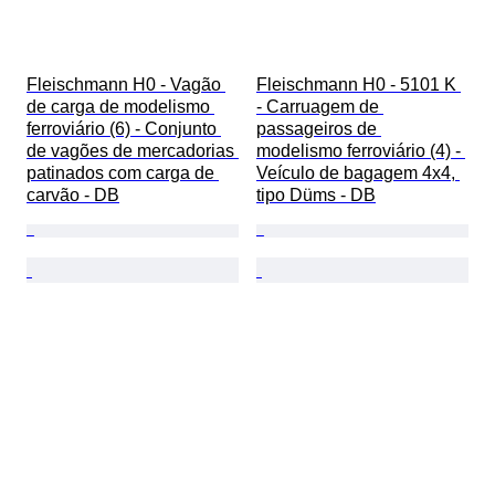
Fleischmann H0 - Vagão 
Fleischmann H0 - 5101 K 
de carga de modelismo 
- Carruagem de 
ferroviário (6) - Conjunto 
passageiros de 
de vagões de mercadorias 
modelismo ferroviário (4) - 
patinados com carga de 
Veículo de bagagem 4x4, 
carvão - DB
tipo Düms - DB