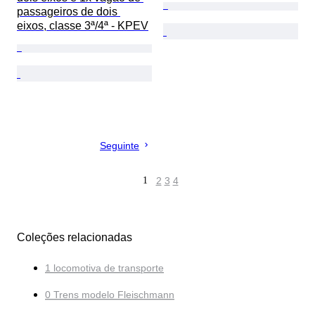
passageiros de dois 
eixos, classe 3ª/4ª - KPEV
Seguinte
1
2
3
4
Coleções relacionadas
1 locomotiva de transporte
0 Trens modelo Fleischmann