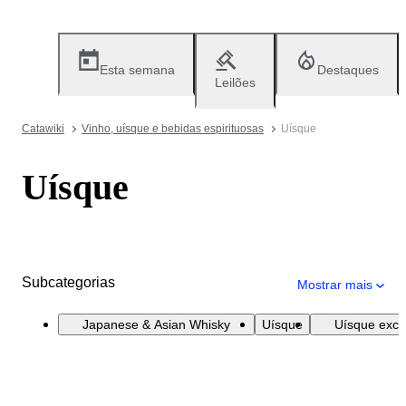
Esta semana
Destaques
Leilões
Catawiki
Vinho, uísque e bebidas espirituosas
Uísque
Uísque
Subcategorias
Mostrar mais
Japanese & Asian Whisky
Uísque
Uísque excl