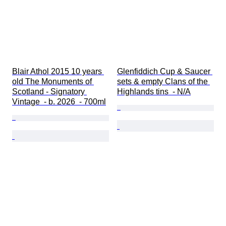
Blair Athol 2015 10 years 
Glenfiddich Cup & Saucer 
old The Monuments of 
sets & empty Clans of the 
Scotland - Signatory 
Highlands tins  - N/A
Vintage  - b. 2026  - 700ml