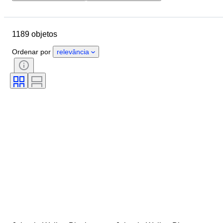
Localização
Marca
Objeto
País de origem
Tamanho da garrafa
1189 objetos
Material
Estado
Período
Tema
Estilo
Cor
Ordenar por
relevância
Lista de percentagem de álcool
Era
Engarrafador