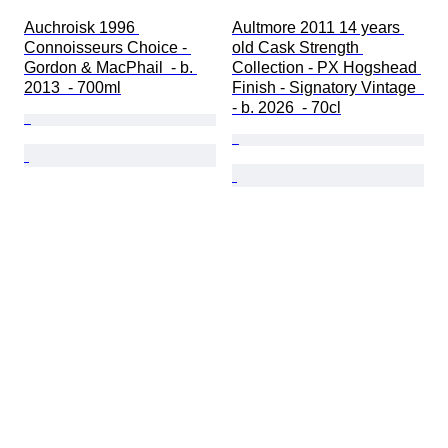
Auchroisk 1996 
Aultmore 2011 14 years 
Connoisseurs Choice - 
old Cask Strength 
Gordon & MacPhail  - b. 
Collection - PX Hogshead 
2013  - 700ml
Finish - Signatory Vintage  
- b. 2026  - 70cl