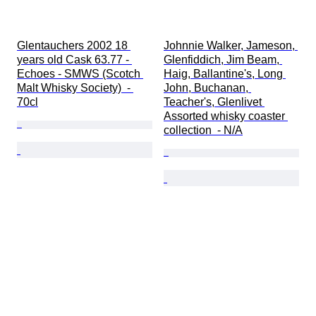
Glentauchers 2002 18 
Johnnie Walker, Jameson, 
years old Cask 63.77 - 
Glenfiddich, Jim Beam, 
Echoes - SMWS (Scotch 
Haig, Ballantine's, Long 
Malt Whisky Society)  - 
John, Buchanan, 
70cl
Teacher's, Glenlivet 
Assorted whisky coaster 
collection  - N/A