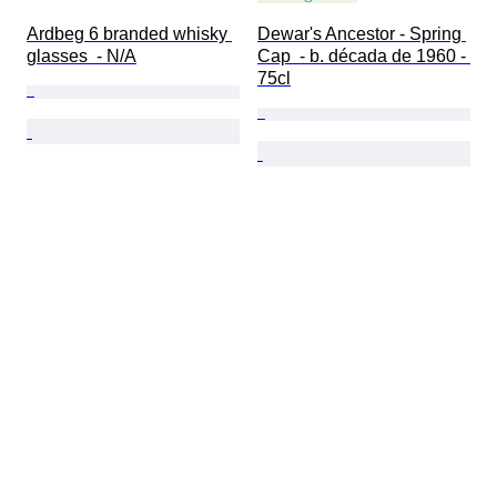
Ardbeg 6 branded whisky 
Dewar's Ancestor - Spring 
glasses  - N/A
Cap  - b. década de 1960 - 
75cl