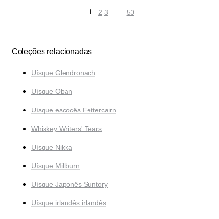
1
2
3
…
50
Coleções relacionadas
Uísque Glendronach
Uísque Oban
Uísque escocês Fettercairn
Whiskey Writers' Tears
Uísque Nikka
Uísque Millburn
Uísque Japonês Suntory
Uísque irlandês irlandês