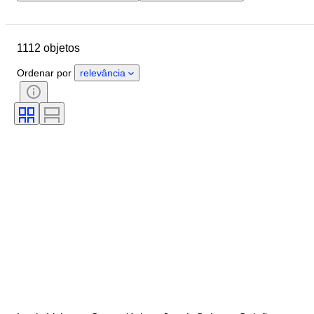
Data de fim
Localização
Marca
Objeto
1112 objetos
País de origem
Material
Género
Estado
Período
Ordenar por
relevância
Estilo
Cor
Tamanho
Era
Tamanho no artigo
Padrão
Tamanho do colarinho da camisa