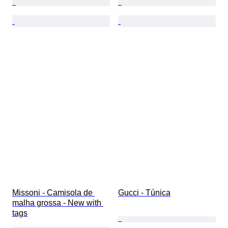
Missoni - Camisola de 
Gucci - Túnica
malha grossa - New with 
tags