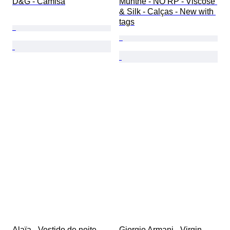
D&G - Camisa
Munthe - NO RP - Viscose 
& Silk - Calças - New with 
tags
Alaïa - Vestido de noite
Giorgio Armani - Virgin 