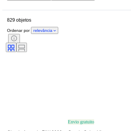
Localização
Marca
Objeto
País de origem
Material
829 objetos
Género
Estado
Cor
Tamanho
Era
Ordenar por
relevância
Tamanho no artigo
Padrão
Acessórios incluídos
Envio gratuito