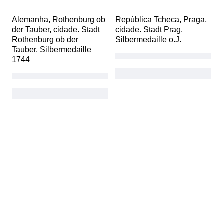
Alemanha, Rothenburg ob 
República Tcheca, Praga, 
der Tauber, cidade. Stadt 
cidade. Stadt Prag. 
Rothenburg ob der 
Silbermedaille o.J.
Tauber. Silbermedaille 
1744