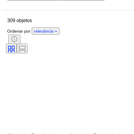
Orçamento
Localização
Objeto
País de origem
309 objetos
Material
Estado
Certificação
Tema
Moeda
Ordenar por
relevância
Era
Tipo de moeda
Governante/era