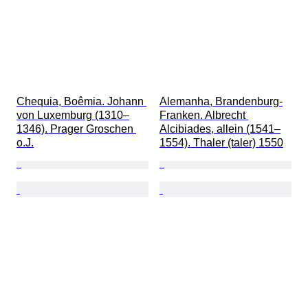
Chequia, Boêmia. Johann 
Alemanha, Brandenburg-
von Luxemburg (1310–
Franken. Albrecht 
1346). Prager Groschen 
Alcibiades, allein (1541–
o.J.
1554). Thaler (taler) 1550