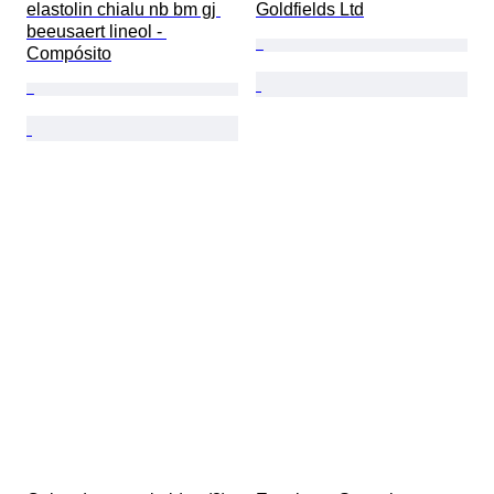
elastolin chialu nb bm gj 
Goldfields Ltd
beeusaert lineol - 
Compósito