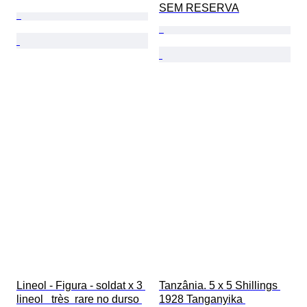
SEM RESERVA
Lineol - Figura - soldat x 3 
Tanzânia. 5 x 5 Shillings 
lineol   très  rare no durso 
1928 Tanganyika 