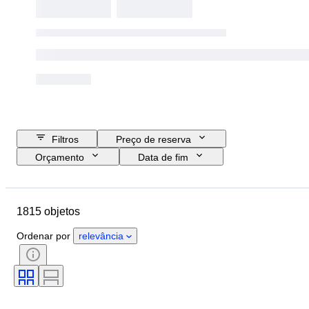
Filtros
Preço de reserva
Orçamento
Data de fim
Localização
Marca
Objeto
País de origem
Material
1815 objetos
Estado
Extras
Período
Tema
Estilo
Técnica
Ordenar por
relevância
Assinatura
Edição
Idioma
Cor
Moeda
Escala
Série
Artista
Original/Réplica
Vendido por