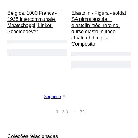
Bélgica. 1000 Francs - 
Elastolin - Figura - soldat 
1935 Intercommunale 
SA pimpf austria    
Maatschappij Linker 
elastolin  très  rare no 
Scheldeoever
durso elastolin lineol 
chialu nb bm gj - 
Compósito
Seguinte
1
2
3
…
76
Coleções relacionadas