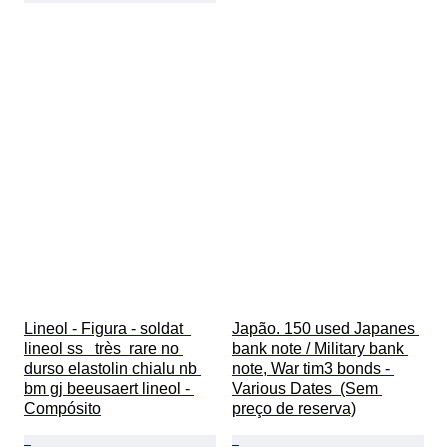
Lineol - Figura - soldat  
Japão. 150 used Japanes 
lineol ss   très  rare no 
bank note / Military bank 
durso elastolin chialu nb 
note, War tim3 bonds - 
bm gj beeusaert lineol - 
Various Dates  (Sem 
Compósito
preço de reserva)