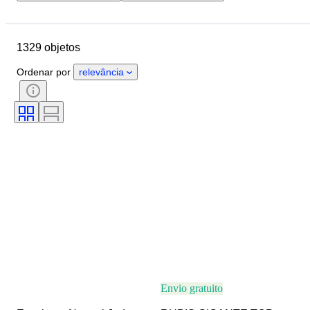
Localização
Tamanho
Dimensões
Objeto
1329 objetos
País de origem
Material
Género
Estado
Período
Ordenar por
relevância
Pedra
Certificação
Assinatura
Cor
Corte
Cor exata
Mineral
Forma mineral
Lustre da pérola
Tratamento
Qualidade da superfície da pérola
Original/Réplica
Tamanho no artigo
Era
Proveniência
Envio gratuito