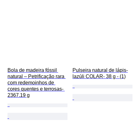
Bola de madeira fóssil 
Pulseira natural de lápis-
natural – Petrificação rara 
lazúli COLAR- 38 g - (1)
com redemoinhos de 
cores quentes e terrosas- 
2367.19 g