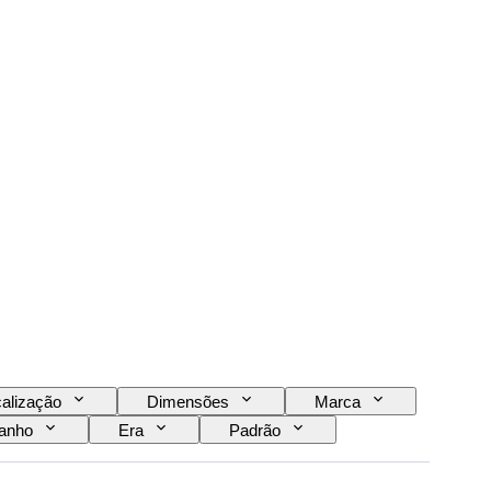
alização
Dimensões
Marca
anho
Era
Padrão