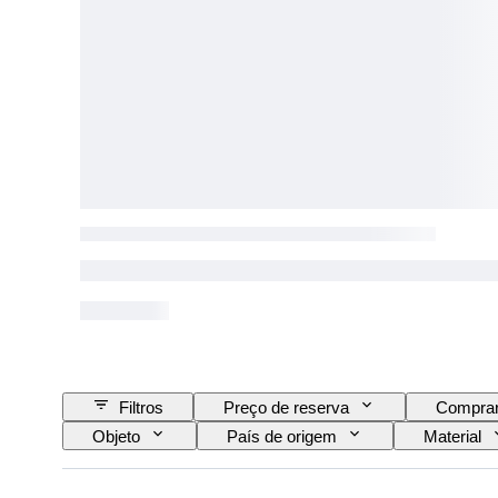
Filtros
Preço de reserva
Comprar
Objeto
País de origem
Material
Acessórios incluídos
Modelo