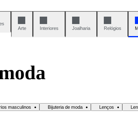
es
Arte
Interiores
Joalharia
Relógios
M
 moda
ios masculinos
Bijuteria de moda
Lenços
Le