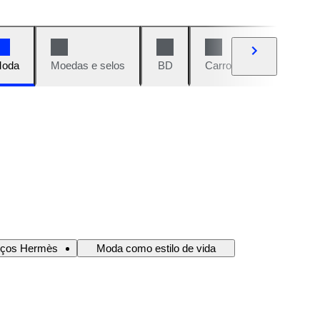
oda
Moedas e selos
BD
Carros e motos
Vi
nços Hermès
Moda como estilo de vida