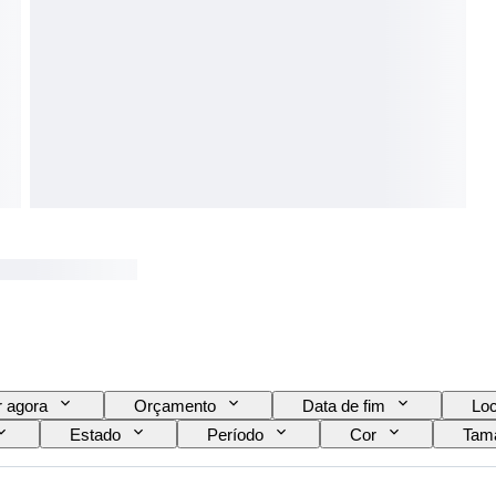
 agora
Orçamento
Data de fim
Loc
Estado
Período
Cor
Tam