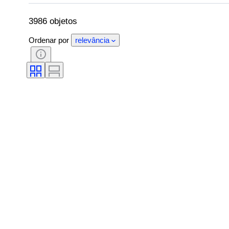
Assinatura
Cor
Movimento do rel
Tratamento
Reserva de energia
A
3986 objetos
Ordenar por
relevância