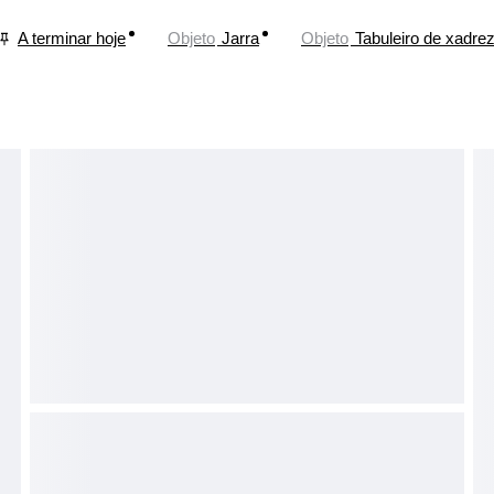
A terminar hoje
Objeto
Jarra
Objeto
Tabuleiro de xadre