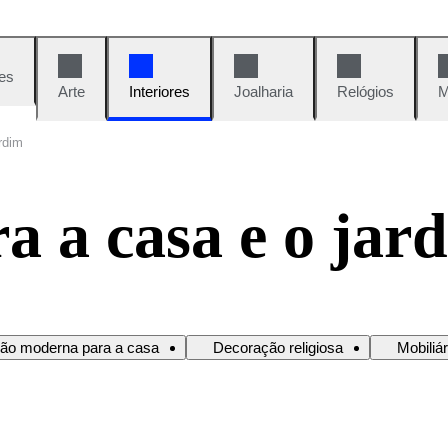
es
Arte
Interiores
Joalharia
Relógios
M
rdim
a a casa e o jar
ão moderna para a casa
Decoração religiosa
Mobiliá