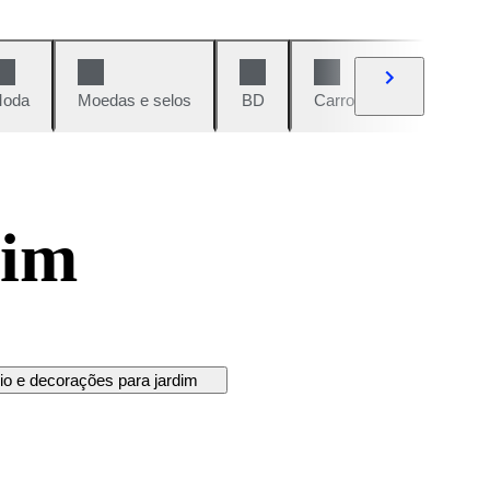
oda
Moedas e selos
BD
Carros e motos
Vi
dim
rio e decorações para jardim