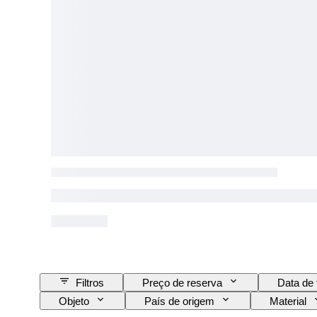
Filtros
Preço de reserva
Data de 
Objeto
País de origem
Material