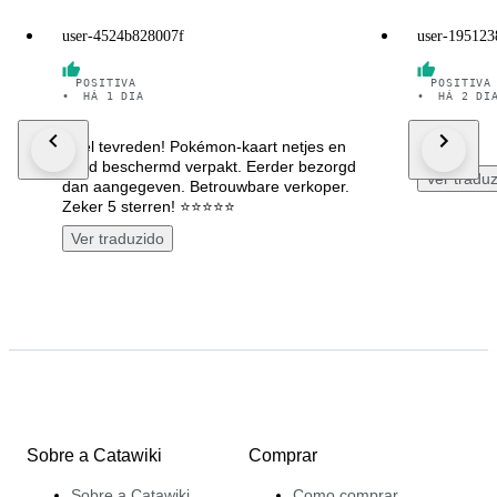
user-4524b828007f
user-195123
POSITIVA
POSITIVA
•
HÁ 1 DIA
•
HÁ 2 DI
Heel tevreden! Pokémon-kaart netjes en
10/10
goed beschermd verpakt. Eerder bezorgd
Ver tradu
dan aangegeven. Betrouwbare verkoper.
Zeker 5 sterren! ⭐⭐⭐⭐⭐
Ver traduzido
Sobre a Catawiki
Comprar
Sobre a Catawiki
Como comprar