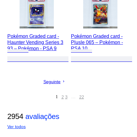
Pokémon Graded card -
Pokémon Graded card -
Haunter Vending Series 3
Plusle 065 – Pokémon -
93 – Pokémon - PSA 9
PSA 10
Seguinte
1
2
3
…
22
2954
avaliações
Ver todos