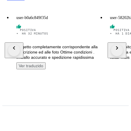
user-b0a6c849f35d
user-58202b
POSITIVA
POSITIVA
•
HÁ 32 MINUTOS
•
HÁ 1 DI
Oggetto completamente corrispondente alla
Envio muito
descrizione ed alle foto Ottime condizioni .
embalada e
Imballo accurato e spedizione rapidissima
licitar mai
Ver traduzido