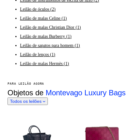
Leilão de instrumentos de escrita de luxo
(
2
)
Leilão de óculos
(
2
)
Leilão de malas Celine
(
1
)
Leilão de malas Christian Dior
(
1
)
Leilão de malas Burberry
(
1
)
Leilão de sapatos para homem
(
1
)
Leilão de lenços
(
1
)
Leilão de malas Hermès
(
1
)
PARA LEILÃO AGORA
Objetos de
Montevago Luxury Bags
Todos os leilões