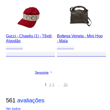
Gucci - Chapéu (1) - Têxtil,
Bottega Veneta - Mini Hop
Algodão
- Mala
Seguinte
1
2
3
…
20
561
avaliações
Ver todos