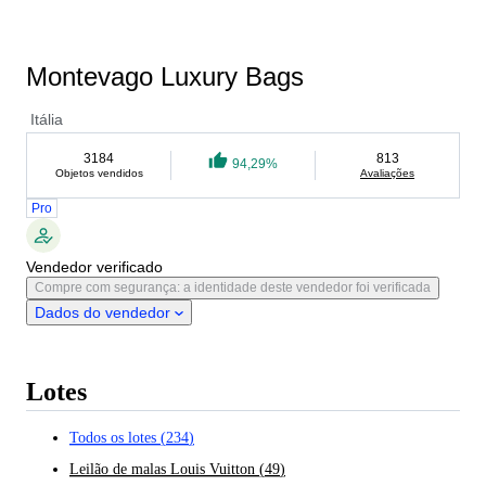
Montevago Luxury Bags
Itália
3184
813
94,29%
Objetos vendidos
Avaliações
Pro
Vendedor verificado
Compre com segurança: a identidade deste vendedor foi verificada
Dados do vendedor
Lotes
Todos os lotes
(
234
)
Leilão de malas Louis Vuitton
(
49
)