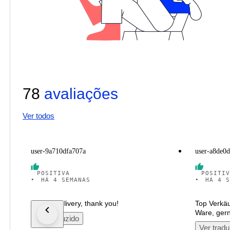
78
avaliações
Ver todos
user-9a710dfa707a
user-a8de0
POSITIVA
POSITIV
•
HÁ 4 SEMANAS
•
HÁ 4 S
Perfect delivery, thank you!
Top Verkäu
Ware, gern
Ver traduzido
Ver tradu