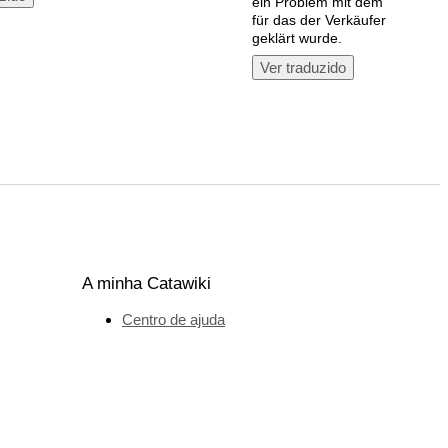
ein Problem mit dem Versand
für das der Verkäufer nichts k
geklärt wurde.
Ver traduzido
A minha Catawiki
Centro de ajuda