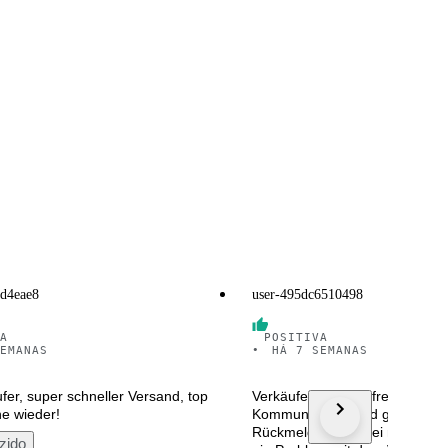
dd4eae8
user-495dc6510498
A
POSITIVA
EMANAS
•
HÁ 7 SEMANAS
fer, super schneller Versand, top
Verkäufer hat eine freundliche
e wieder!
Kommunikation und gibt zeitn
Rückmeldungen. Bei meinem Ar
zido