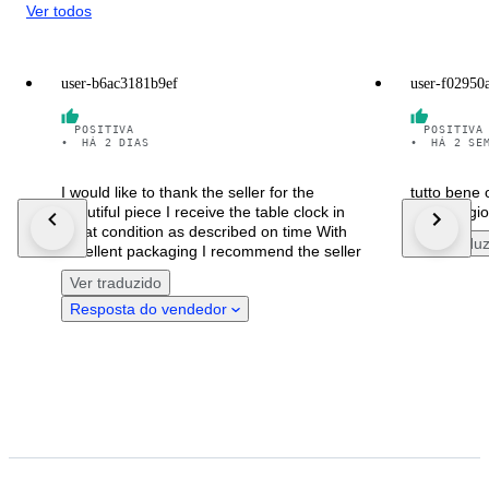
Ver todos
user-b6ac3181b9ef
user-f02950
POSITIVA
POSITIVA
•
HÁ 2 DIAS
•
HÁ 2 SE
I would like to thank the seller for the
tutto bene 
beautiful piece I receive the table clock in
imballaggio
great condition as described on time With
Ver tradu
excellent packaging I recommend the seller
Ver traduzido
Resposta do vendedor