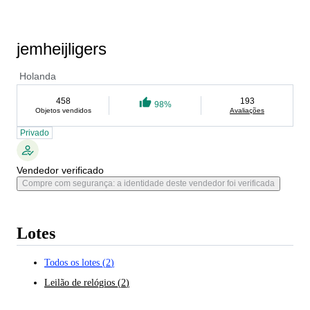
jemheijligers
Holanda
458
193
98%
Objetos vendidos
Avaliações
Privado
Vendedor verificado
Compre com segurança: a identidade deste vendedor foi verificada
Lotes
Todos os lotes
(
2
)
Leilão de relógios
(
2
)