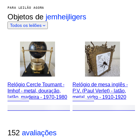
PARA LEILÃO AGORA
Objetos de
jemheijligers
Todos os leilões
Relógio Cercle Tournant -
Relógio de mesa inglês -
Imhof - metal, douração,
P.V. (Paul Verlet) - latão,
latão, madeira - 1970-1980
metal, vidro - 1910-1920
152
avaliações