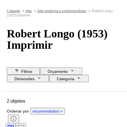
Catawiki
Arte
Arte moderna e contemporânea
Robert Longo
(1953) Imprimir
Robert Longo (1953)
Imprimir
Filtros
Orçamento
Dimensões
Categoria
Preço de reserva
Data de fim
Localização
Objeto
2 objetos
País de origem
Estado
Período
Tema
Estilo
Ordenar por
recomendados
Técnica
Assinatura
Edição
Vendido por
Artista