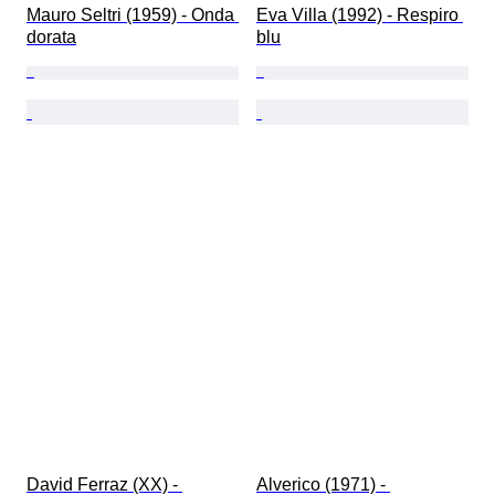
Mauro Seltri (1959) - Onda 
Eva Villa (1992) - Respiro 
dorata
blu
David Ferraz (XX) - 
Alverico (1971) - 