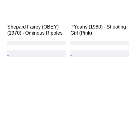
Shepard Fairey (OBEY) 
PYeahs (1980) - Shooting 
(1970) - Ominous Ripples
Girl (Pink)