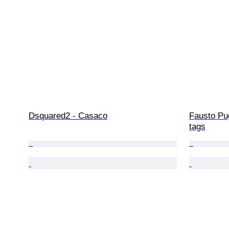
Dsquared2 - Casaco
Fausto Pug
tags