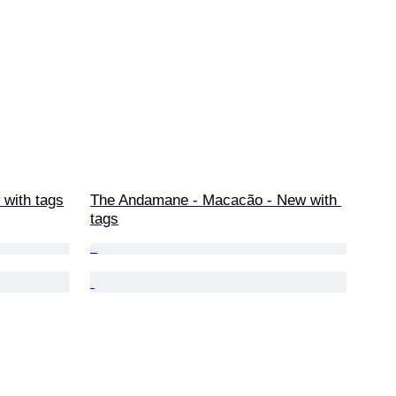
 with tags
The Andamane - Macacão - New with 
tags