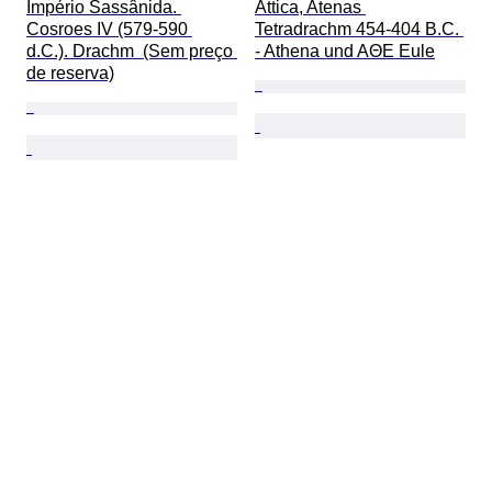
Império Sassânida. 
Attica, Atenas 
Cosroes IV (579-590 
Tetradrachm 454-404 B.C. 
d.C.). Drachm  (Sem preço 
- Athena und AΘE Eule
de reserva)