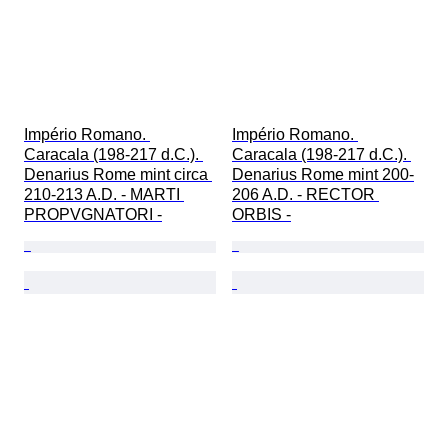
Império Romano. 
Império Romano. 
Caracala (198-217 d.C.). 
Caracala (198-217 d.C.). 
Denarius Rome mint circa 
Denarius Rome mint 200-
210-213 A.D. - MARTI 
206 A.D. - RECTOR 
PROPVGNATORI -
ORBIS -