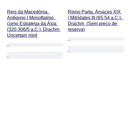
Reis da Macedónia. 
Reino Parta. Ársaces XIX 
Antígono I Monoftalmo, 
/ Mitrídates III (65-54 a.C.). 
como Estratega da Ásia 
Drachm  (Sem preço de 
(320-306/5 a.C.). Drachm 
reserva)
Uncertain mint