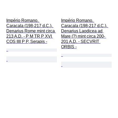
Império Romano. 
Império Romano. 
Caracala (198-217 d.C.). 
Caracala (198-217 d.C.). 
Denarius Rome mint circa 
Denarius Laodicea ad 
213 A.D. - P M TR P XVI 
Mare (?) mint circa 200- 
COS IIII P P, Serapis -
201 A.D. - SECVRIT 
ORBIS -