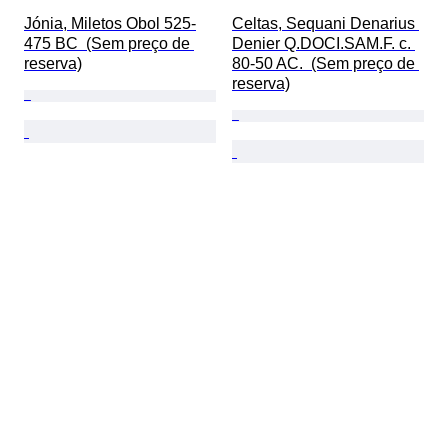
Jónia, Miletos Obol 525-
Celtas, Sequani Denarius 
475 BC  (Sem preço de 
Denier Q.DOCI.SAM.F. c. 
reserva)
80-50 AC.  (Sem preço de 
reserva)