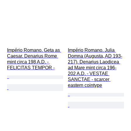
Império Romano. Geta as 
Império Romano. Julia 
Caesar. Denarius Rome 
Domna (Augusta, AD 193-
mint circa 198 A.D. - 
217). Denarius Laodicea 
FELICITAS TEMPOR -
ad Mare mint circa 196-
202 A.D. - VESTAE 
SANCTAE - scarcer 
eastern cointype