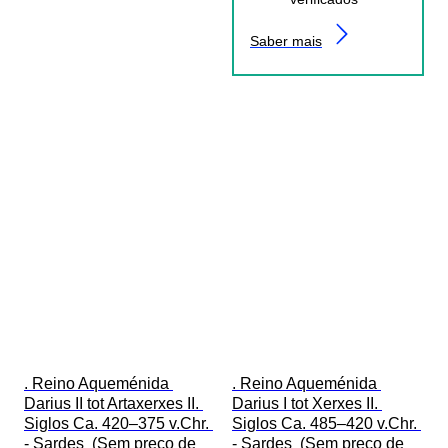
Saber mais
. Reino Aqueménida 
. Reino Aqueménida 
Darius II tot Artaxerxes II. 
Darius I tot Xerxes II. 
Siglos Ca. 420–375 v.Chr. 
Siglos Ca. 485–420 v.Chr. 
- Sardes  (Sem preço de 
- Sardes  (Sem preço de 