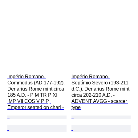
Império Romano. 
Império Romano. 
Commodus (AD 177-192). 
Septímio Severo (193-211 
Denarius Rome mint circa 
d.C.). Denarius Rome mint 
185 A.D. - P M TR P XI 
circa 202-210 A.D. - 
IMP VII COS V P P, 
ADVENT AVGG - scarcer 
Emperor seated on chari -
type