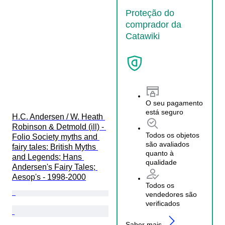
Proteção do
comprador da
Catawiki
O seu pagamento
está seguro
H.C. Andersen / W. Heath 
Robinson & Detmold (ill) - 
Todos os objetos
Folio Society myths and 
são avaliados
fairy tales: British Myths 
quanto à
and Legends; Hans 
qualidade
Andersen's Fairy Tales; 
Aesop's - 1998-2000
Todos os
vendedores são
verificados
Saber mais