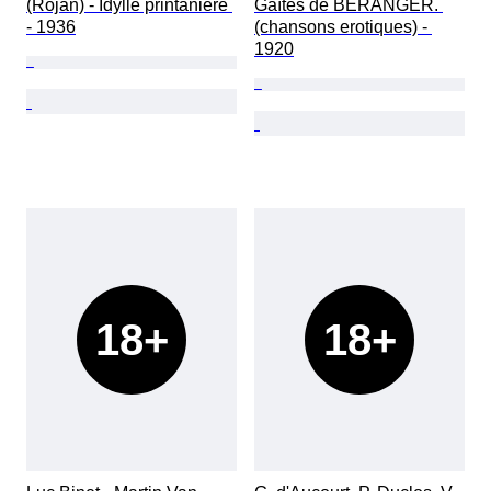
(Rojan) - Idylle printanière 
Gaîtés de BÉRANGER. 
- 1936
(chansons erotiques) - 
1920
18+
18+