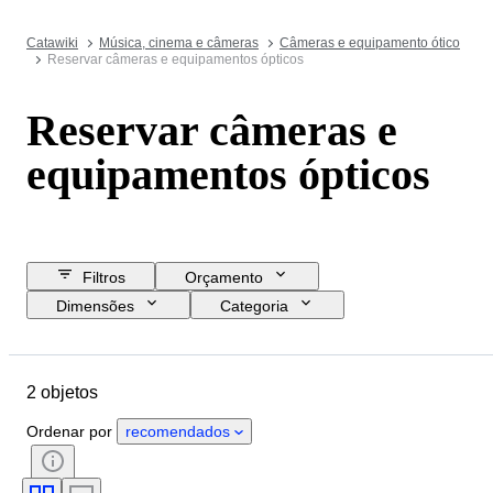
Catawiki
Música, cinema e câmeras
Câmeras e equipamento ótico
Reservar câmeras e equipamentos ópticos
Reservar câmeras e
equipamentos ópticos
Filtros
Orçamento
Dimensões
Categoria
Preço de reserva
Data de fim
Localização
Objeto
Estado
2 objetos
Tema
Encadernação
Edição
Idioma
Ordenar por
recomendados