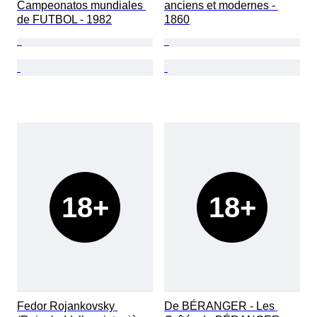
Campeonatos mundiales 
anciens et modernes - 
de FUTBOL - 1982
1860
18+
18+
Fedor Rojankovsky 
De BÉRANGER - Les 