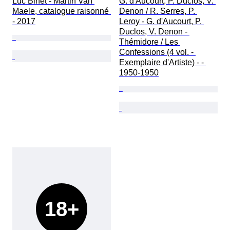
Luc Binet - Martin Van 
G. d'Aucourt, P. Duclos, V. 
Maele, catalogue raisonné 
Denon / R. Serres, P. 
- 2017
Leroy - G. d'Aucourt, P. 
Duclos, V. Denon - 
Thémidore / Les 
Confessions (4 vol. - 
Exemplaire d'Artiste) - - 
1950-1950
18+