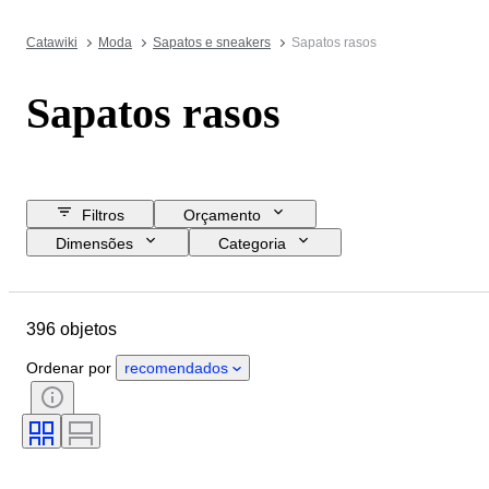
Catawiki
Moda
Sapatos e sneakers
Sapatos rasos
Sapatos rasos
Filtros
Orçamento
Dimensões
Categoria
Preço de reserva
Data de fim
Localização
Marca
Objeto
396 objetos
País de origem
Material
Género
Estado
Cor
Ordenar por
recomendados
Era
Acessórios incluídos
Padrão
Tamanho do sapato