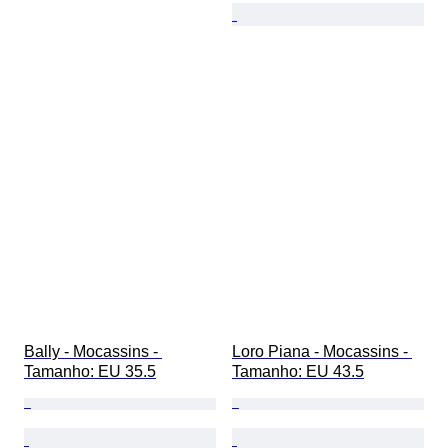
Bally - Mocassins - 
Loro Piana - Mocassins - 
Tamanho: EU 35.5
Tamanho: EU 43.5