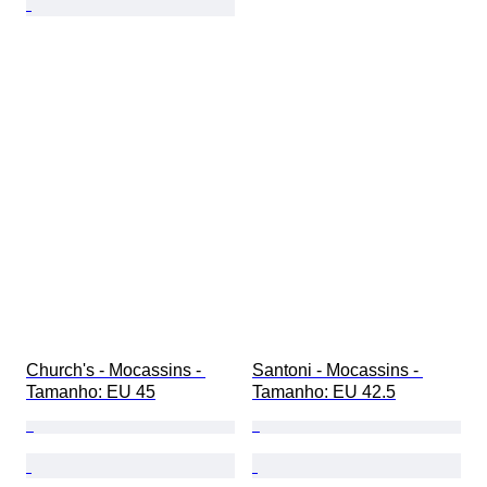
Church's - Mocassins - 
Santoni - Mocassins - 
Tamanho: EU 45
Tamanho: EU 42.5