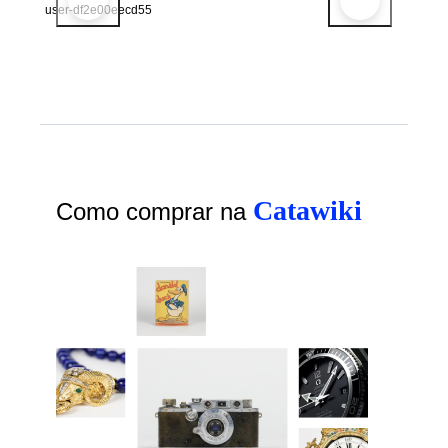
user-df2e00eecd55
Catawiki
Como comprar na