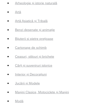
Arheologie și istorie naturală
Artă
Artă Asiatică și Tribală
Benzi desenate și animație
Bijuterii si pietre prețioase
Cartonașe de schimb
Ceasuri, stilouri și brichete
Cărți și suveniruri istorice
Interior și Decorațiuni
Jucării și Modele
Mașini Clasice, Motociclete și Mașini
Modă