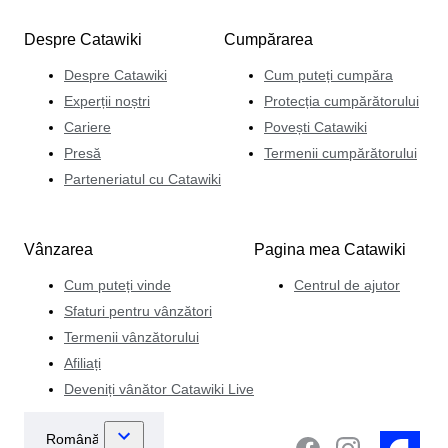
Despre Catawiki
Cumpărarea
Despre Catawiki
Cum puteți cumpăra
Experții noștri
Protecția cumpărătorului
Cariere
Povești Catawiki
Presă
Termenii cumpărătorului
Parteneriatul cu Catawiki
Vânzarea
Pagina mea Catawiki
Cum puteți vinde
Centrul de ajutor
Sfaturi pentru vânzători
Termenii vânzătorului
Afiliați
Deveniți vânător Catawiki Live