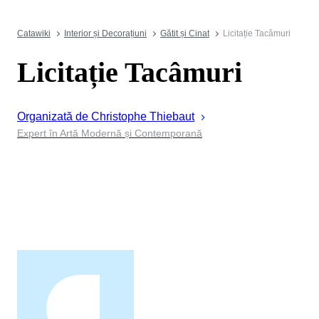
Catawiki
Interior și Decorațiuni
Gătit și Cinat
Licitație Tacâmuri
Licitație Tacâmuri
Organizată de
Christophe
Thiebaut
Expert în Artă Modernă și Contemporană