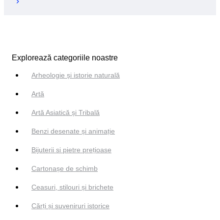
Explorează categoriile noastre
Arheologie și istorie naturală
Artă
Artă Asiatică și Tribală
Benzi desenate și animație
Bijuterii si pietre prețioase
Cartonașe de schimb
Ceasuri, stilouri și brichete
Cărți și suveniruri istorice