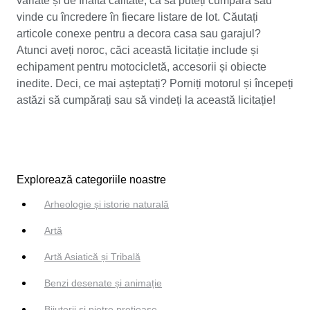
variate și de înaltă calitate, ca să puteți cumpăra sau
vinde cu încredere în fiecare listare de lot. Căutați
articole conexe pentru a decora casa sau garajul?
Atunci aveți noroc, căci această licitație include și
echipament pentru motocicletă, accesorii și obiecte
inedite. Deci, ce mai așteptați? Porniți motorul și începeți
astăzi să cumpărați sau să vindeți la această licitație!
Explorează categoriile noastre
Arheologie și istorie naturală
Artă
Artă Asiatică și Tribală
Benzi desenate și animație
Bijuterii si pietre prețioase