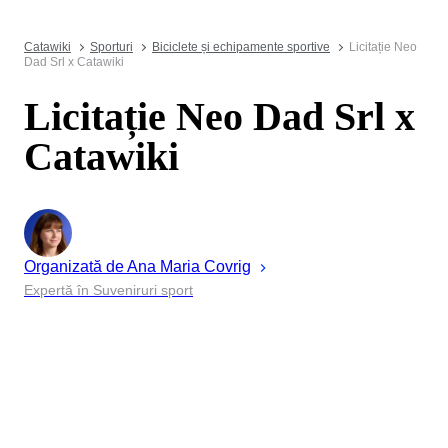
Catawiki
Sporturi
Biciclete și echipamente sportive
Licitație Neo
Dad Srl x Catawiki
Licitație Neo Dad Srl x
Catawiki
Organizată de
Ana Maria
Covrig
Expertă în Suveniruri sport