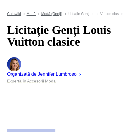
Catawiki
Modă
Modă (Genți)
Licitație Genți Louis Vuitton clasice
Licitație Genți Louis
Vuitton clasice
Organizată de
Jennifer
Lumbroso
Expertă în Accesorii Modă