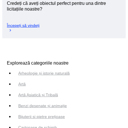
Credeți că aveți obiectul perfect pentru una dintre
licitațiile noastre?
Începeți să vindeți
Explorează categoriile noastre
Arheologie și istorie naturală
Artă
Artă Asiatică și Tribală
Benzi desenate și animație
Bijuterii si pietre prețioase
Cartonașe de schimb