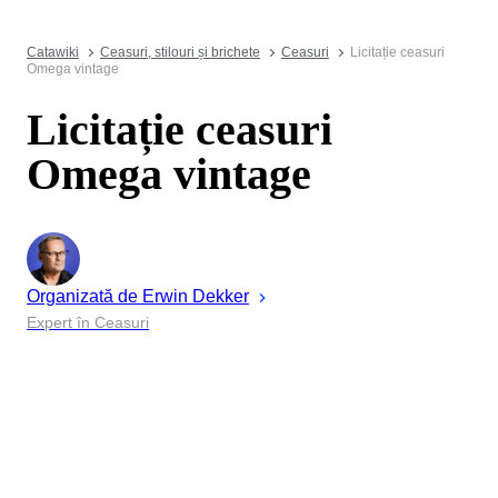
Catawiki
Ceasuri, stilouri și brichete
Ceasuri
Licitație ceasuri
Omega vintage
Licitație ceasuri
Omega vintage
Organizată de
Erwin
Dekker
Expert în Ceasuri