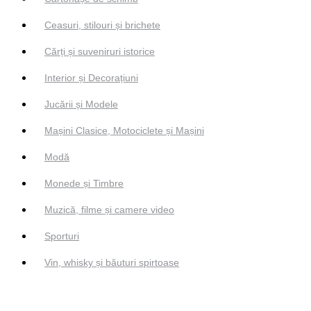
Ceasuri, stilouri și brichete
Cărți și suveniruri istorice
Interior și Decorațiuni
Jucării și Modele
Mașini Clasice, Motociclete și Mașini
Modă
Monede și Timbre
Muzică, filme și camere video
Sporturi
Vin, whisky și băuturi spirtoase