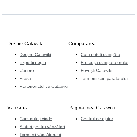
Despre Catawiki
Cumpărarea
Despre Catawiki
Cum puteți cumpăra
Experții noștri
Protecția cumpărătorului
Cariere
Povești Catawiki
Presă
Termenii cumpărătorului
Parteneriatul cu Catawiki
Vânzarea
Pagina mea Catawiki
Cum puteți vinde
Centrul de ajutor
Sfaturi pentru vânzători
Termenii vânzătorului