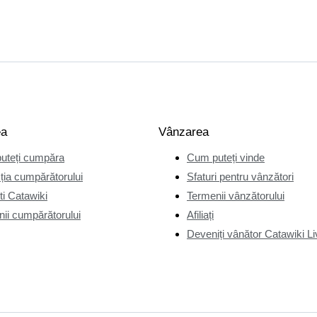
ea
Vânzarea
uteți cumpăra
Cum puteți vinde
ția cumpărătorului
Sfaturi pentru vânzători
i Catawiki
Termenii vânzătorului
ii cumpărătorului
Afiliați
Deveniți vânător Catawiki Li