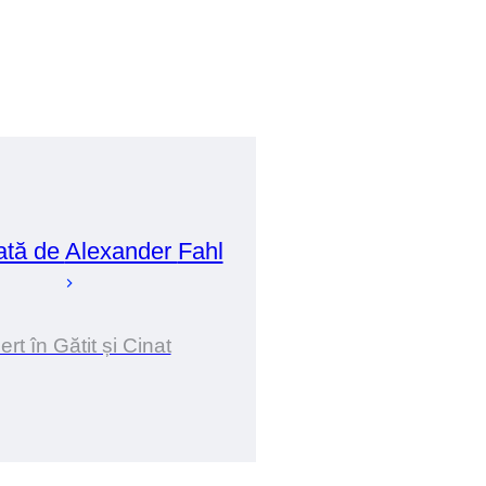
ată de
Alexander
Fahl
rt în Gătit și Cinat