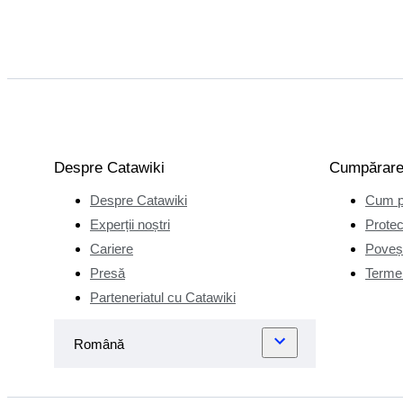
Despre Catawiki
Cumpărar
Despre Catawiki
Cum p
Experții noștri
Protec
Cariere
Poveșt
Presă
Termen
Parteneriatul cu Catawiki