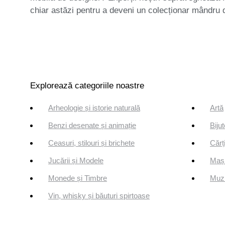
chiar astăzi pentru a deveni un colecționar mândru 
Explorează categoriile noastre
Arheologie și istorie naturală
Artă
Benzi desenate și animație
Bijut
Ceasuri, stilouri și brichete
Cărți
Jucării și Modele
Mași
Monede și Timbre
Muzi
Vin, whisky și băuturi spirtoase