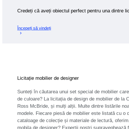
Credeți că aveți obiectul perfect pentru una dintre lic
Începeți să vindeți
Licitație mobilier de designer
Sunteți în căutarea unui set special de mobilier car
de culoare? La licitația de design de mobilier de la 
Ross McBride, și mulți alții. Multe dintre listările n
modele. Fiecare piesă de mobilier este listată cu o 
cataloage de colecție și materiale de lectură, oferi
mobila de designer? Experții noștri supraveghează fi