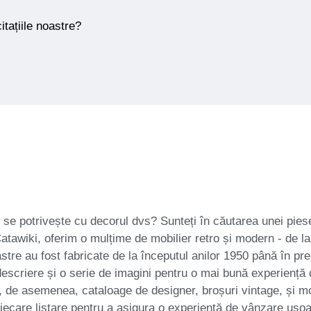
itațiile noastre?
e se potrivește cu decorul dvs? Sunteți în căutarea unei pie
Catawiki, oferim o mulțime de mobilier retro și modern - de l
oastre au fost fabricate de la începutul anilor 1950 până în pre
descriere și o serie de imagini pentru o mai bună experiență 
m, de asemenea, cataloage de designer, broșuri vintage, și m
ecare listare pentru a asigura o experiență de vânzare ușoară