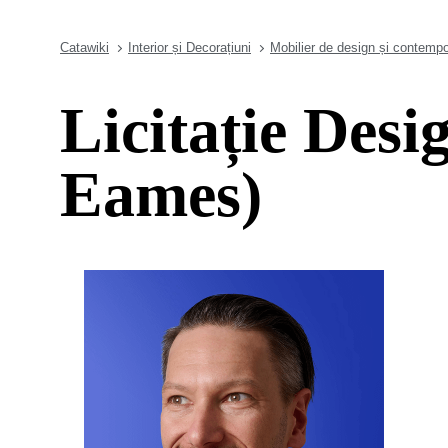
Catawiki
Interior și Decorațiuni
Mobilier de design și contemp
Licitație Des
Eames)