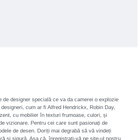
se de designer specială ce va da camerei o explozie
a designeri, cum ar fi Alfred Hendrickx, Robin Day,
zent, cu mobilier în texturi frumoase, culori, și
de vizionare. Pentru cei care sunt pasionați de
odele de desen. Doriți mai degrabă să vă vindeți
 și sigură. Așa că, înregistrați-vă pe site-ul nostru