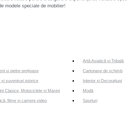
de modele speciale de mobilier!
Artă Asiatică și Tribală
erii si pietre prețioase
Cartonașe de schimb
 și suveniruri istorice
Interior și Decorațiuni
ni Clasice, Motociclete și Mașini
Modă
că, filme și camere video
Sporturi