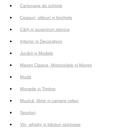
Cartonașe de schimb
Ceasuri, stilouri și brichete
Cărți și suveniruri istorice
Interior și Decorațiuni
Jucării și Modele
Mașini Clasice, Motociclete și Mașini
Modă
Monede și Timbre
Muzică, filme și camere video
Sporturi
Vin, whisky și băuturi spirtoase