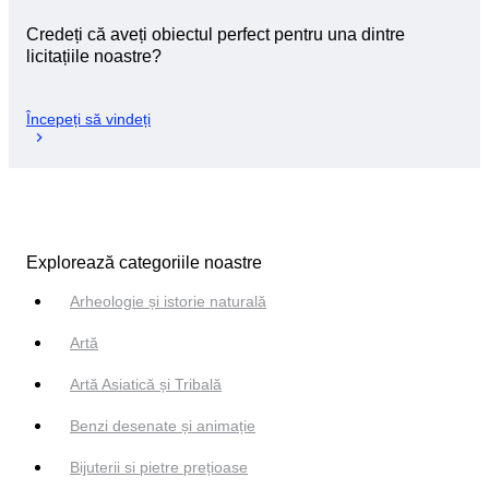
Credeți că aveți obiectul perfect pentru una dintre
licitațiile noastre?
Începeți să vindeți
Explorează categoriile noastre
Arheologie și istorie naturală
Artă
Artă Asiatică și Tribală
Benzi desenate și animație
Bijuterii si pietre prețioase