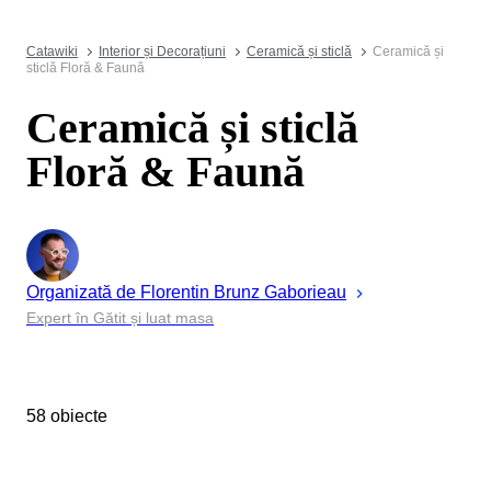
Catawiki
Interior și Decorațiuni
Ceramică și sticlă
Ceramică și
sticlă Floră & Faună
Ceramică și sticlă
Floră & Faună
Organizată de
Florentin
Brunz Gaborieau
Expert în Gătit și luat masa
58 obiecte