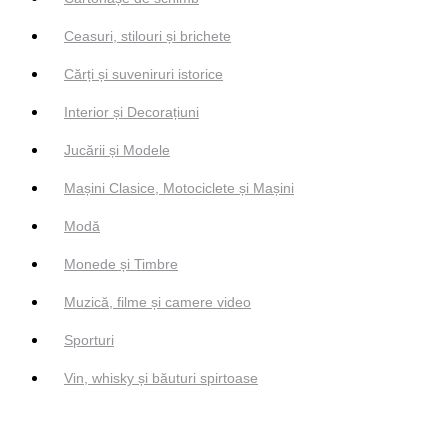
Ceasuri, stilouri și brichete
Cărți și suveniruri istorice
Interior și Decorațiuni
Jucării și Modele
Mașini Clasice, Motociclete și Mașini
Modă
Monede și Timbre
Muzică, filme și camere video
Sporturi
Vin, whisky și băuturi spirtoase