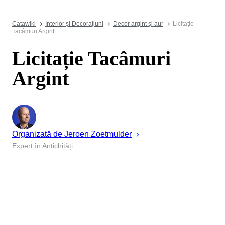
Catawiki
Interior și Decorațiuni
Decor argint și aur
Licitație
Tacâmuri Argint
Licitație Tacâmuri
Argint
Organizată de
Jeroen
Zoetmulder
Expert în Antichități