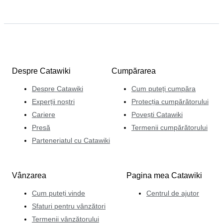
Despre Catawiki
Cumpărarea
Despre Catawiki
Cum puteți cumpăra
Experții noștri
Protecția cumpărătorului
Cariere
Povești Catawiki
Presă
Termenii cumpărătorului
Parteneriatul cu Catawiki
Vânzarea
Pagina mea Catawiki
Cum puteți vinde
Centrul de ajutor
Sfaturi pentru vânzători
Termenii vânzătorului