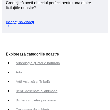
Credeți că aveți obiectul perfect pentru una dintre
licitațiile noastre?
Începeți să vindeți
Explorează categoriile noastre
Arheologie și istorie naturală
Artă
Artă Asiatică și Tribală
Benzi desenate și animație
Bijuterii si pietre prețioase
Cartonașe de schimb