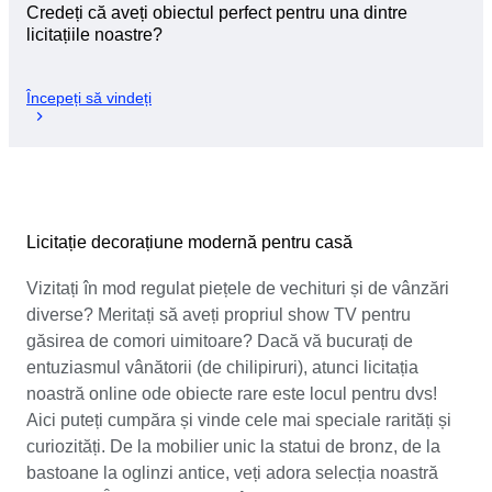
Credeți că aveți obiectul perfect pentru una dintre
licitațiile noastre?
Începeți să vindeți
Licitație decorațiune modernă pentru casă
Vizitați în mod regulat piețele de vechituri și de vânzări
diverse? Meritați să aveți propriul show TV pentru
găsirea de comori uimitoare? Dacă vă bucurați de
entuziasmul vânătorii (de chilipiruri), atunci licitația
noastră online ode obiecte rare este locul pentru dvs!
Aici puteți cumpăra și vinde cele mai speciale rarități și
curiozități. De la mobilier unic la statui de bronz, de la
bastoane la oglinzi antice, veți adora selecția noastră