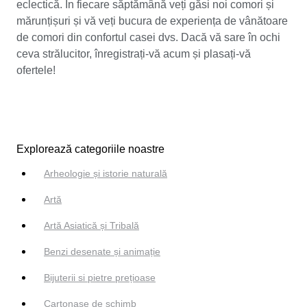
eclectică. În fiecare săptămână veți găsi noi comori și
mărunțișuri și vă veți bucura de experiența de vânătoare
de comori din confortul casei dvs. Dacă vă sare în ochi
ceva strălucitor, înregistrați-vă acum și plasați-vă
ofertele!
Explorează categoriile noastre
Arheologie și istorie naturală
Artă
Artă Asiatică și Tribală
Benzi desenate și animație
Bijuterii si pietre prețioase
Cartonașe de schimb