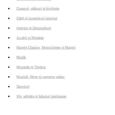
Ceasuri, stilouri și brichete
Cărți și suveniruri istorice
Interior și Decorațiuni
Jucării și Modele
Mașini Clasice, Motociclete și Mașini
Modă
Monede și Timbre
Muzică, filme și camere video
Sporturi
Vin, whisky și băuturi spirtoase