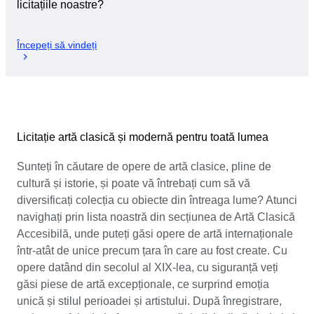
licitațiile noastre?
Începeți să vindeți
Licitație artă clasică și modernă pentru toată lumea
Sunteți în căutare de opere de artă clasice, pline de
cultură și istorie, și poate vă întrebați cum să vă
diversificați colecția cu obiecte din întreaga lume? Atunci
navighați prin lista noastră din secțiunea de Artă Clasică
Accesibilă, unde puteți găsi opere de artă internaționale
într-atât de unice precum țara în care au fost create. Cu
opere datând din secolul al XIX-lea, cu siguranță veți
găsi piese de artă excepționale, ce surprind emoția
unică și stilul perioadei și artistului. După înregistrare,