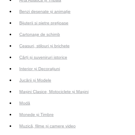
Artă Asiatică și Tribală
Benzi desenate și animație
Bijuterii si pietre prețioase
Cartonașe de schimb
Ceasuri, stilouri și brichete
Cărți și suveniruri istorice
Interior și Decorațiuni
Jucării și Modele
Mașini Clasice, Motociclete și Mașini
Modă
Monede și Timbre
Muzică, filme și camere video