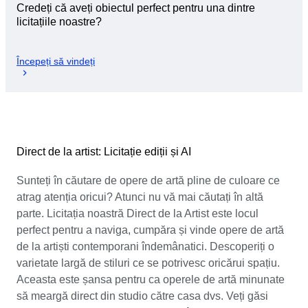
Credeți că aveți obiectul perfect pentru una dintre
licitațiile noastre?
Începeți să vindeți
Direct de la artist: Licitație ediții și AI
Sunteți în căutare de opere de artă pline de culoare ce
atrag atenția oricui? Atunci nu vă mai căutați în altă
parte. Licitația noastră Direct de la Artist este locul
perfect pentru a naviga, cumpăra și vinde opere de artă
de la artiști contemporani îndemânatici. Descoperiți o
varietate largă de stiluri ce se potrivesc oricărui spațiu.
Aceasta este șansa pentru ca operele de artă minunate
să meargă direct din studio către casa dvs. Veți găsi