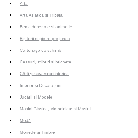
Artă
Artă Asiatică și Tribală
Benzi desenate și animație
Bijuterii si pietre prețioase
Cartonașe de schimb
Ceasuri, stilouri și brichete
Cărți și suveniruri istorice
Interior și Decorațiuni
Jucării și Modele
Mașini Clasice, Motociclete și Mașini
Modă
Monede și Timbre