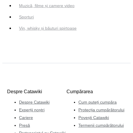
Muzică, filme și camere video
Sporturi
Vin, whisky și băuturi spirtoase
Despre Catawiki
Cumpărarea
Despre Catawiki
Cum puteți cumpăra
Experții noștri
Protecția cumpărătorului
Cariere
Povești Catawiki
Presă
Termenii cumpărătorului
Parteneriatul cu Catawiki