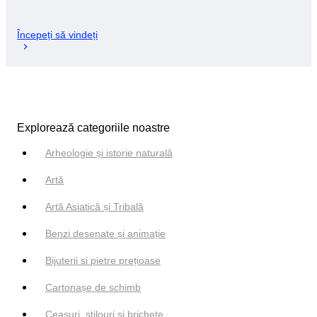
Începeți să vindeți
Explorează categoriile noastre
Arheologie și istorie naturală
Artă
Artă Asiatică și Tribală
Benzi desenate și animație
Bijuterii si pietre prețioase
Cartonașe de schimb
Ceasuri, stilouri și brichete