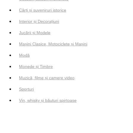
Cărți și suveniruri istorice
Interior și Decorațiuni
Jucării și Modele
Mașini Clasice, Motociclete și Mașini
Modă
Monede și Timbre
Muzică, filme și camere video
Sporturi
Vin, whisky și băuturi spirtoase