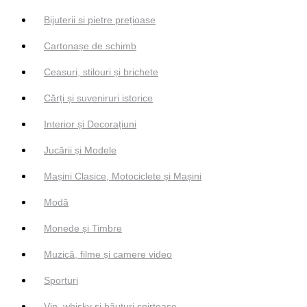
Bijuterii si pietre prețioase
Cartonașe de schimb
Ceasuri, stilouri și brichete
Cărți și suveniruri istorice
Interior și Decorațiuni
Jucării și Modele
Mașini Clasice, Motociclete și Mașini
Modă
Monede și Timbre
Muzică, filme și camere video
Sporturi
Vin, whisky și băuturi spirtoase