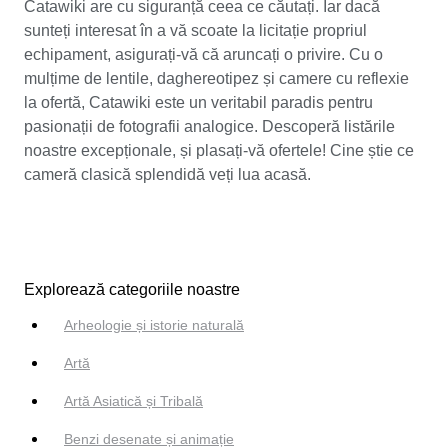
Catawiki are cu siguranță ceea ce căutați. Iar dacă
sunteți interesat în a vă scoate la licitație propriul
echipament, asigurați-vă că aruncați o privire. Cu o
mulțime de lentile, daghereotipez și camere cu reflexie
la ofertă, Catawiki este un veritabil paradis pentru
pasionații de fotografii analogice. Descoperă listările
noastre excepționale, și plasați-vă ofertele! Cine știe ce
cameră clasică splendidă veți lua acasă.
Explorează categoriile noastre
Arheologie și istorie naturală
Artă
Artă Asiatică și Tribală
Benzi desenate și animație