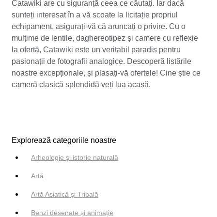
Catawiki are cu siguranță ceea ce căutați. Iar dacă
sunteți interesat în a vă scoate la licitație propriul
echipament, asigurați-vă că aruncați o privire. Cu o
mulțime de lentile, daghereotipez și camere cu reflexie
la ofertă, Catawiki este un veritabil paradis pentru
pasionații de fotografii analogice. Descoperă listările
noastre excepționale, și plasați-vă ofertele! Cine știe ce
cameră clasică splendidă veți lua acasă.
Explorează categoriile noastre
Arheologie și istorie naturală
Artă
Artă Asiatică și Tribală
Benzi desenate și animație