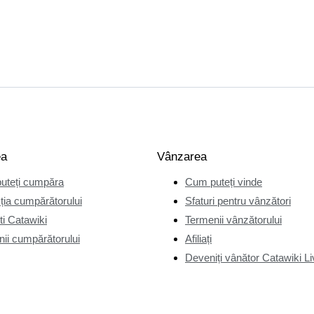
ea
Vânzarea
uteți cumpăra
Cum puteți vinde
ția cumpărătorului
Sfaturi pentru vânzători
i Catawiki
Termenii vânzătorului
ii cumpărătorului
Afiliați
Deveniți vânător Catawiki Li