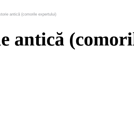
Istorie antică (comorile expertului)
rie antică (comori