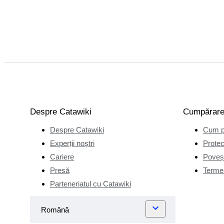
Despre Catawiki
Cumpărar
Despre Catawiki
Cum p
Experții noștri
Protec
Cariere
Poveșt
Presă
Termen
Parteneriatul cu Catawiki