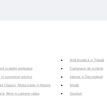
Artă Asiatică și Tribală
erii si pietre prețioase
Cartonașe de schimb
 și suveniruri istorice
Interior și Decorațiuni
ni Clasice, Motociclete și Mașini
Modă
că, filme și camere video
Sporturi