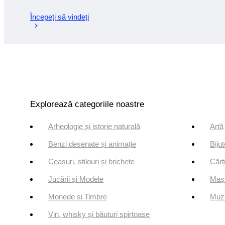
Începeți să vindeți
Explorează categoriile noastre
Arheologie și istorie naturală
Artă
Benzi desenate și animație
Bijut
Ceasuri, stilouri și brichete
Cărți
Jucării și Modele
Mași
Monede și Timbre
Muzi
Vin, whisky și băuturi spirtoase