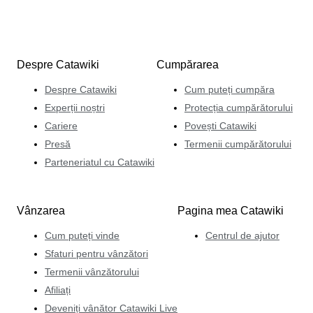
Despre Catawiki
Cumpărarea
Despre Catawiki
Cum puteți cumpăra
Experții noștri
Protecția cumpărătorului
Cariere
Povești Catawiki
Presă
Termenii cumpărătorului
Parteneriatul cu Catawiki
Vânzarea
Pagina mea Catawiki
Cum puteți vinde
Centrul de ajutor
Sfaturi pentru vânzători
Termenii vânzătorului
Afiliați
Deveniți vânător Catawiki Live