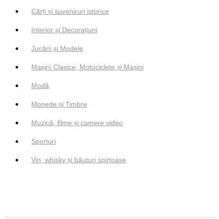
Cărți și suveniruri istorice
Interior și Decorațiuni
Jucării și Modele
Mașini Clasice, Motociclete și Mașini
Modă
Monede și Timbre
Muzică, filme și camere video
Sporturi
Vin, whisky și băuturi spirtoase