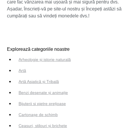
care fac vânzarea mai ușoară și mai sigură pentru dvs.
Așadar, înscrieți-vă pe site-ul nostru și începeți astăzi să
cumpărați sau să vindeți monedele dvs.!
Explorează categoriile noastre
Arheologie și istorie naturală
Artă
Artă Asiatică și Tribală
Benzi desenate și animație
Bijuterii si pietre prețioase
Cartonașe de schimb
Ceasuri, stilouri și brichete