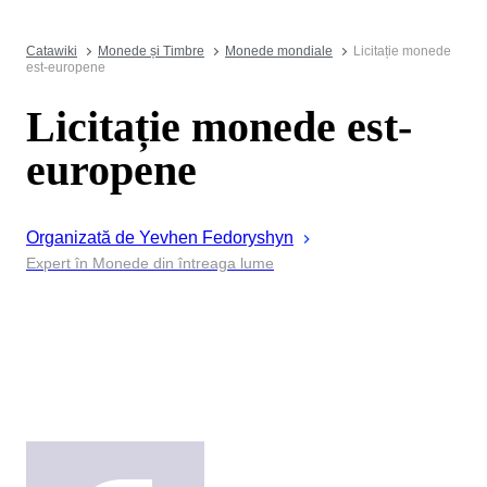
Catawiki
Monede și Timbre
Monede mondiale
Licitație monede
est-europene
Licitație monede est-
europene
Organizată de
Yevhen
Fedoryshyn
Expert în Monede din întreaga lume