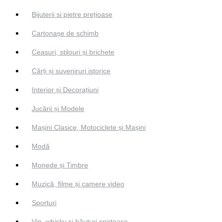
Bijuterii si pietre prețioase
Cartonașe de schimb
Ceasuri, stilouri și brichete
Cărți și suveniruri istorice
Interior și Decorațiuni
Jucării și Modele
Mașini Clasice, Motociclete și Mașini
Modă
Monede și Timbre
Muzică, filme și camere video
Sporturi
Vin, whisky și băuturi spirtoase