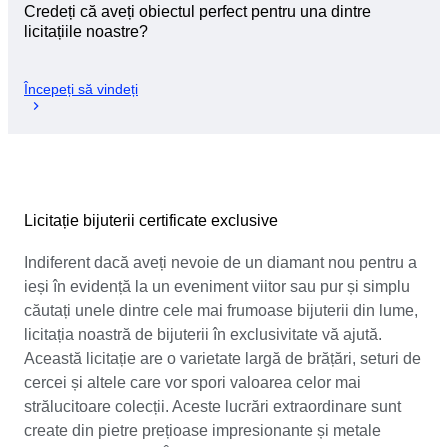
Credeți că aveți obiectul perfect pentru una dintre
licitațiile noastre?
Începeți să vindeți
Licitație bijuterii certificate exclusive
Indiferent dacă aveți nevoie de un diamant nou pentru a
ieși în evidență la un eveniment viitor sau pur și simplu
căutați unele dintre cele mai frumoase bijuterii din lume,
licitația noastră de bijuterii în exclusivitate vă ajută.
Această licitație are o varietate largă de brățări, seturi de
cercei și altele care vor spori valoarea celor mai
strălucitoare colecții. Aceste lucrări extraordinare sunt
create din pietre prețioase impresionante și metale