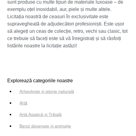
sunt produse cu multe tipuri de materiale luxoase – de
exemplu oțel inoxidabil, aur, piele și multe altele.
Licitația noastră de ceasuri în exclusivitate este
supravegheată de adjudecători profesioniști. Este ușor
să alegeți un ceas de colecție, retro, vechi sau clasic, tot
ce trebuie să faceți este să vă înregistrați și să răsfoiți
listările noastre la licitație astăzi!
Explorează categoriile noastre
Arheologie și istorie naturală
Artă
Artă Asiatică și Tribală
Benzi desenate și animație