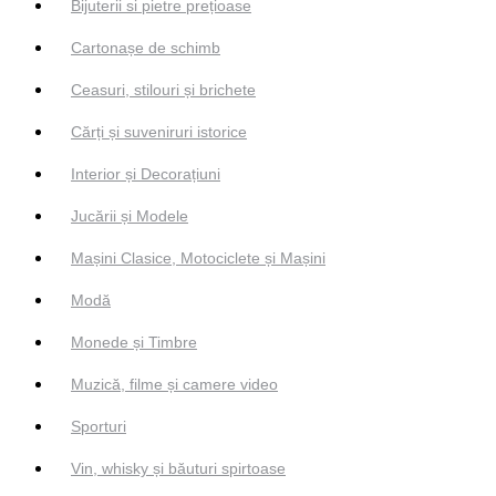
Bijuterii si pietre prețioase
Cartonașe de schimb
Ceasuri, stilouri și brichete
Cărți și suveniruri istorice
Interior și Decorațiuni
Jucării și Modele
Mașini Clasice, Motociclete și Mașini
Modă
Monede și Timbre
Muzică, filme și camere video
Sporturi
Vin, whisky și băuturi spirtoase