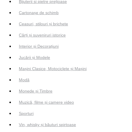
Bijuterii si pietre prețioase
Cartonașe de schimb
Ceasuri, stilouri și brichete
Cărți și suveniruri istorice
Interior și Decorațiuni
Jucării și Modele
Mașini Clasice, Motociclete și Mașini
Modă
Monede și Timbre
Muzică, filme și camere video
Sporturi
Vin, whisky și băuturi spirtoase