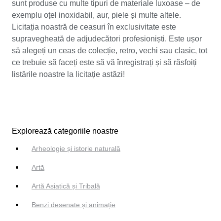
sunt produse cu multe tipuri de materiale luxoase – de
exemplu oțel inoxidabil, aur, piele și multe altele.
Licitația noastră de ceasuri în exclusivitate este
supravegheată de adjudecători profesioniști. Este ușor
să alegeți un ceas de colecție, retro, vechi sau clasic, tot
ce trebuie să faceți este să vă înregistrați și să răsfoiți
listările noastre la licitație astăzi!
Explorează categoriile noastre
Arheologie și istorie naturală
Artă
Artă Asiatică și Tribală
Benzi desenate și animație