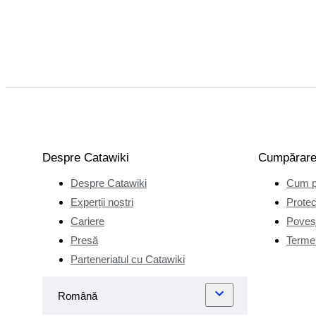
Despre Catawiki
Cumpărar
Despre Catawiki
Cum p
Experții noștri
Protec
Cariere
Poveșt
Presă
Termen
Parteneriatul cu Catawiki