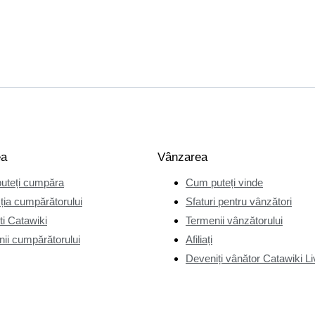
ea
Vânzarea
uteți cumpăra
Cum puteți vinde
ția cumpărătorului
Sfaturi pentru vânzători
i Catawiki
Termenii vânzătorului
ii cumpărătorului
Afiliați
Deveniți vânător Catawiki Li