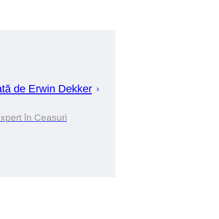
ată de
Erwin
Dekker
xpert în Ceasuri