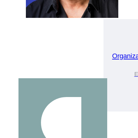
Organiz
E