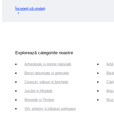
Începeți să vindeți
Explorează categoriile noastre
Arheologie și istorie naturală
Artă
Benzi desenate și animație
Bijut
Ceasuri, stilouri și brichete
Cărți
Jucării și Modele
Mași
Monede și Timbre
Muzi
Vin, whisky și băuturi spirtoase