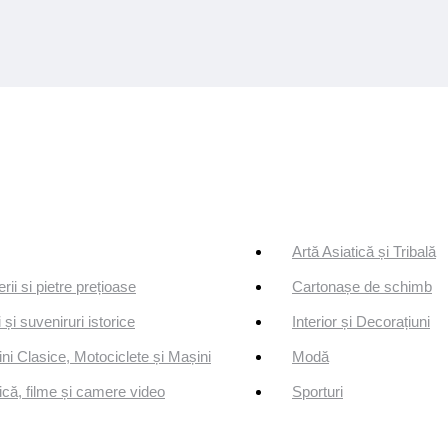
Artă Asiatică și Tribală
erii si pietre prețioase
Cartonașe de schimb
 și suveniruri istorice
Interior și Decorațiuni
ni Clasice, Motociclete și Mașini
Modă
că, filme și camere video
Sporturi