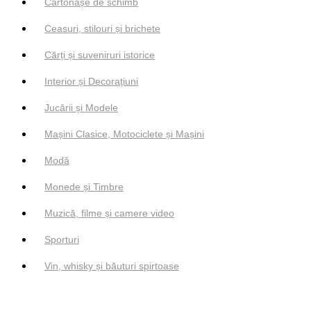
Cartonașe de schimb
Ceasuri, stilouri și brichete
Cărți și suveniruri istorice
Interior și Decorațiuni
Jucării și Modele
Mașini Clasice, Motociclete și Mașini
Modă
Monede și Timbre
Muzică, filme și camere video
Sporturi
Vin, whisky și băuturi spirtoase