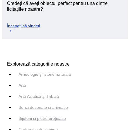
Credeți că aveți obiectul perfect pentru una dintre
licitațiile noastre?
Începeți să vindeți
Explorează categoriile noastre
Arheologie și istorie naturală
Artă
Artă Asiatică și Tribală
Benzi desenate și animație
Bijuterii si pietre prețioase
Cartonașe de schimb