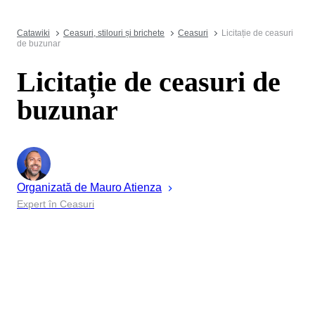
Catawiki
Ceasuri, stilouri și brichete
Ceasuri
Licitație de ceasuri
de buzunar
Licitație de ceasuri de
buzunar
Organizată de
Mauro
Atienza
Expert în Ceasuri