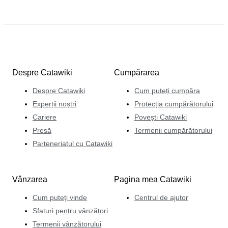
Despre Catawiki
Cumpărarea
Despre Catawiki
Cum puteți cumpăra
Experții noștri
Protecția cumpărătorului
Cariere
Povești Catawiki
Presă
Termenii cumpărătorului
Parteneriatul cu Catawiki
Vânzarea
Pagina mea Catawiki
Cum puteți vinde
Centrul de ajutor
Sfaturi pentru vânzători
Termenii vânzătorului