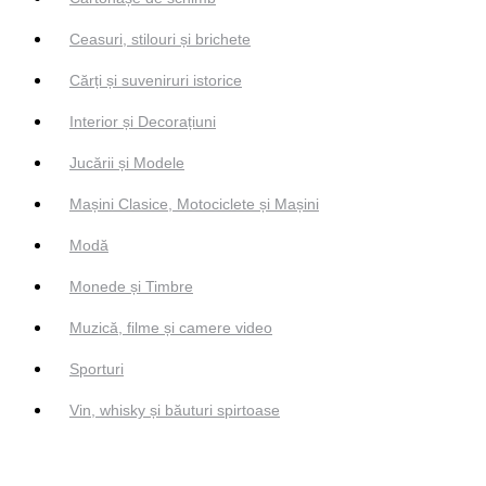
Ceasuri, stilouri și brichete
Cărți și suveniruri istorice
Interior și Decorațiuni
Jucării și Modele
Mașini Clasice, Motociclete și Mașini
Modă
Monede și Timbre
Muzică, filme și camere video
Sporturi
Vin, whisky și băuturi spirtoase