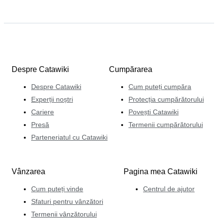
Despre Catawiki
Cumpărarea
Despre Catawiki
Cum puteți cumpăra
Experții noștri
Protecția cumpărătorului
Cariere
Povești Catawiki
Presă
Termenii cumpărătorului
Parteneriatul cu Catawiki
Vânzarea
Pagina mea Catawiki
Cum puteți vinde
Centrul de ajutor
Sfaturi pentru vânzători
Termenii vânzătorului