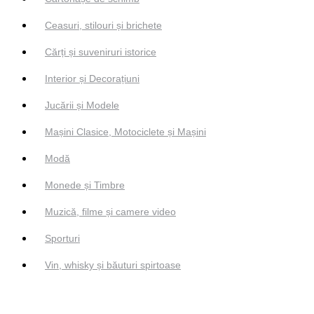
Ceasuri, stilouri și brichete
Cărți și suveniruri istorice
Interior și Decorațiuni
Jucării și Modele
Mașini Clasice, Motociclete și Mașini
Modă
Monede și Timbre
Muzică, filme și camere video
Sporturi
Vin, whisky și băuturi spirtoase