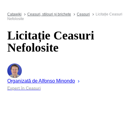
Catawiki
Ceasuri, stilouri și brichete
Ceasuri
Licitație Ceasuri
Nefolosite
Licitație Ceasuri
Nefolosite
Organizată de
Alfonso
Minondo
Expert în Ceasuri