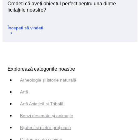
Credeți că aveți obiectul perfect pentru una dintre
licitațiile noastre?
Începeți să vindeți
Explorează categoriile noastre
Arheologie și istorie naturală
Artă
Artă Asiatică și Tribală
Benzi desenate și animație
Bijuterii si pietre prețioase
Cartonașe de schimb