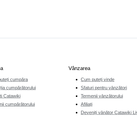
ea
Vânzarea
uteți cumpăra
Cum puteți vinde
ția cumpărătorului
Sfaturi pentru vânzători
i Catawiki
Termenii vânzătorului
ii cumpărătorului
Afiliați
Deveniți vânător Catawiki Li