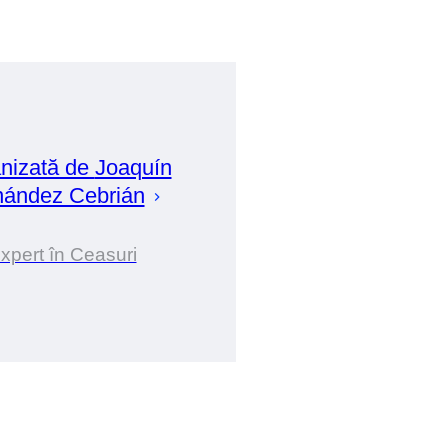
nizată de
Joaquín
nández Cebrián
xpert în Ceasuri