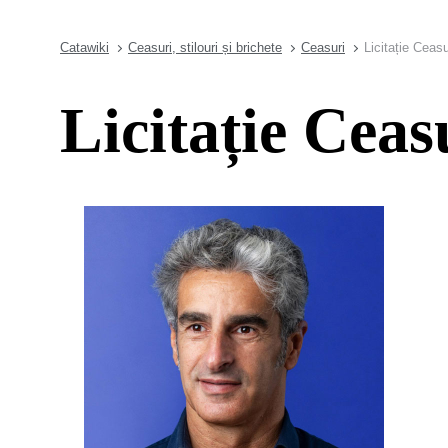
Catawiki
Ceasuri, stilouri și brichete
Ceasuri
Licitație Ceasu
Licitație Ceas