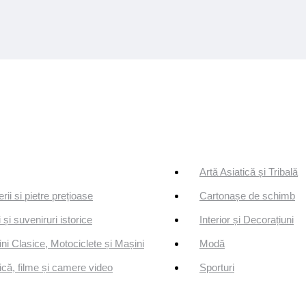
Artă Asiatică și Tribală
erii si pietre prețioase
Cartonașe de schimb
 și suveniruri istorice
Interior și Decorațiuni
ni Clasice, Motociclete și Mașini
Modă
că, filme și camere video
Sporturi