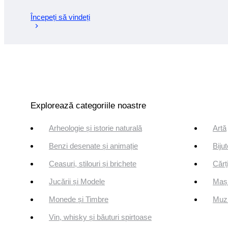
Începeți să vindeți
Explorează categoriile noastre
Arheologie și istorie naturală
Artă
Benzi desenate și animație
Bijut
Ceasuri, stilouri și brichete
Cărți
Jucării și Modele
Mași
Monede și Timbre
Muzi
Vin, whisky și băuturi spirtoase