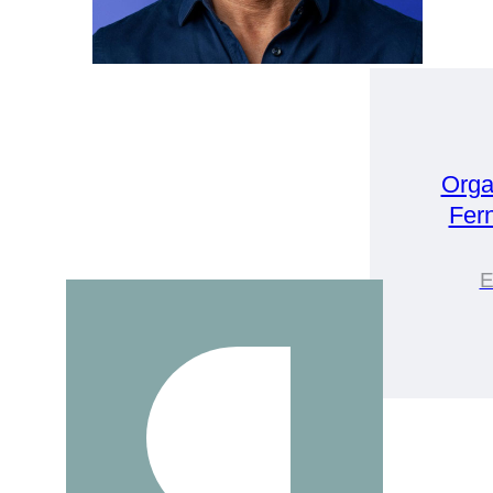
Orga
Fer
E