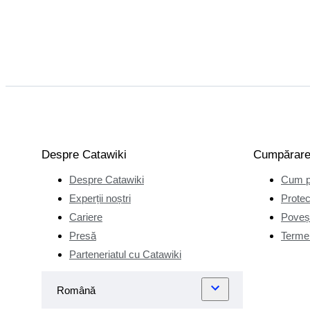
Despre Catawiki
Cumpărar
Despre Catawiki
Cum p
Experții noștri
Protec
Cariere
Poveșt
Presă
Termen
Parteneriatul cu Catawiki