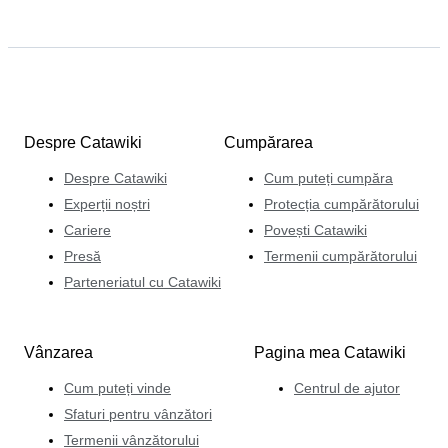
Despre Catawiki
Cumpărarea
Despre Catawiki
Cum puteți cumpăra
Experții noștri
Protecția cumpărătorului
Cariere
Povești Catawiki
Presă
Termenii cumpărătorului
Parteneriatul cu Catawiki
Vânzarea
Pagina mea Catawiki
Cum puteți vinde
Centrul de ajutor
Sfaturi pentru vânzători
Termenii vânzătorului