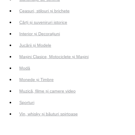
Ceasuri, stilouri și brichete
Cărți și suveniruri istorice
Interior și Decorațiuni
Jucării și Modele
Mașini Clasice, Motociclete și Mașini
Modă
Monede și Timbre
Muzică, filme și camere video
Sporturi
Vin, whisky și băuturi spirtoase