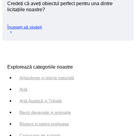
Credeți că aveți obiectul perfect pentru una dintre
licitațiile noastre?
Începeți să vindeți
Explorează categoriile noastre
Arheologie și istorie naturală
Artă
Artă Asiatică și Tribală
Benzi desenate și animație
Bijuterii si pietre prețioase
Cartonașe de schimb