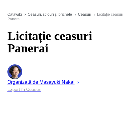
Catawiki
Ceasuri, stilouri și brichete
Ceasuri
Licitație ceasuri
Panerai
Licitație ceasuri
Panerai
Organizată de
Masayuki
Nakai
Expert în Ceasuri